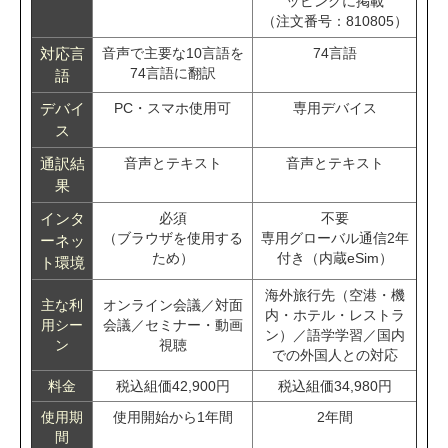
ッピングに掲載
（注文番号：810805）
対応言
音声で主要な10言語を
74言語
74言語に翻訳
語
デバイ
PC・スマホ使用可
専用デバイス
ス
通訳結
音声とテキスト
音声とテキスト
果
インタ
必須
不要
（ブラウザを使用する
専用グローバル通信2年
ーネッ
ため）
付き（内蔵eSim）
ト環境
海外旅行先（空港・機
主な利
オンライン会議／対面
内・ホテル・レストラ
用シー
会議／セミナー・動画
ン）／語学学習／国内
ン
視聴
での外国人との対応
料金
税込組価42,900円
税込組価34,980円
使用期
使用開始から1年間
2年間
間