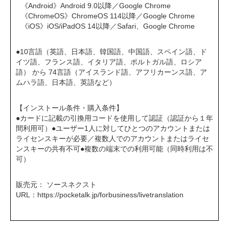
《Android》Android 9.0以降／Google Chrome
《ChromeOS》ChromeOS 114以降／Google Chrome
《iOS》iOS/iPadOS 14以降／Safari、Google Chrome
●10言語（英語、日本語、韓国語、中国語、スペイン語、ド
イツ語、フランス語、イタリア語、ポルトガル語、ロシア
語） から 74言語（アイスランド語、アフリカーンス語、ア
ムハラ語、日本語、英語など）
【インストール条件・購入条件】
●カードに記載の引換用コードを使用して認証（認証から１年
間利用可）●ユーザー1人に対してひとつのアカウントまたは
ライセンスキーが必要／複数人でのアカウントまたはライセ
ンスキーの共有不可●複数の端末での利用可能（同時利用は不
可）
販売元： ソースネクスト
URL：
https://pocketalk.jp/forbusiness/livetranslation