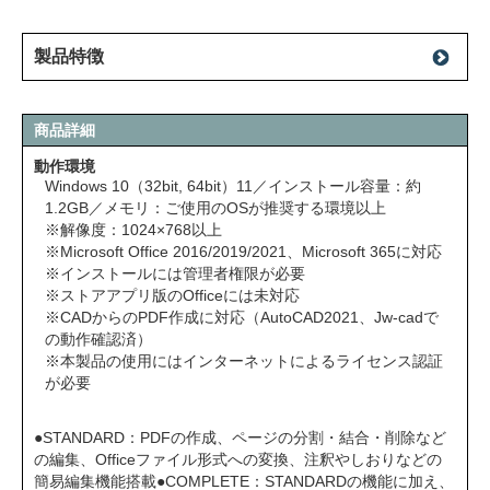
製品特徴
商品詳細
動作環境
Windows 10（32bit, 64bit）11／インストール容量：約
1.2GB／メモリ：ご使用のOSが推奨する環境以上
※解像度：1024×768以上
※Microsoft Office 2016/2019/2021、Microsoft 365に対応
※インストールには管理者権限が必要
※ストアアプリ版のOfficeには未対応
※CADからのPDF作成に対応（AutoCAD2021、Jw-cadで
の動作確認済）
※本製品の使用にはインターネットによるライセンス認証
が必要
●STANDARD：PDFの作成、ページの分割・結合・削除など
の編集、Officeファイル形式への変換、注釈やしおりなどの
簡易編集機能搭載●COMPLETE：STANDARDの機能に加え、