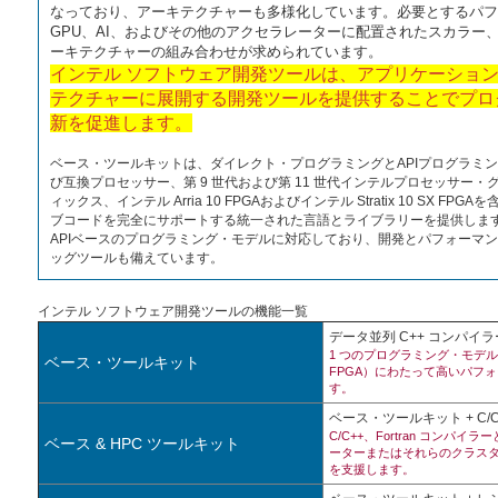
なっており、アーキテクチャーも多様化しています。必要とするパフ
GPU、AI、およびその他のアクセラレーターに配置されたスカラー、ベ
ーキテクチャーの組み合わせが求められています。
インテル ソフトウェア開発ツールは、アプリケーション
テクチャーに展開する開発ツールを提供することでプロ
新を促進します。
ベース・ツールキットは、ダイレクト・プログラミングとAPIプログラミ
び互換プロセッサー、第 9 世代および第 11 世代インテルプロセッサー・グラフ
ィックス、インテル Arria 10 FPGAおよびインテル Stratix 10 SX
ブコードを完全にサポートする統一された言語とライブラリーを提供しま
APIベースのプログラミング・モデルに対応しており、開発とパフォーマ
ッグツールも備えています。
インテル ソフトウェア開発ツールの機能一覧
データ並列 C++ コンパ
1 つのプログラミング・モデル
ベース・ツールキット
FPGA）にわたって高いパフ
す。
ベース・ツールキット + C/C+
C/C++、Fortran コンパイ
ベース & HPC ツールキット
ーターまたはそれらのクラスタ
を支援します。