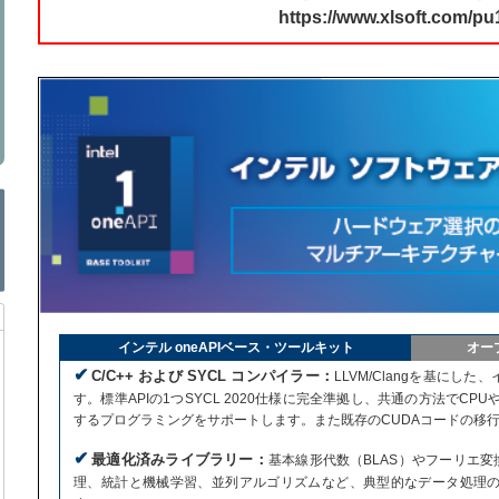
https://www.xlsoft.com/pu
インテル oneAPIベース・ツールキット
オー
✔
C/C++ および SYCL コンパイラー：
LLVM/Clangを基にし
す。標準APIの1つSYCL 2020仕様に完全準拠し、共通の方法でC
するプログラミングをサポートします。また既存のCUDAコードの移
✔
最適化済みライブラリー：
基本線形代数（BLAS）やフーリエ変
理、統計と機械学習、並列アルゴリズムなど、典型的なデータ処理