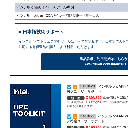
■ 日本語技術サポート
インテル ソフトウェア開発ツールはすべて英語版です。日本語でのお
対応する有償製品の購入により利用いただけます。
製品詳細、利用開始はこちらか
www.xlsoft.com/intel/cs11
EX10FZ0
インテル oneAPI
特定ユーザーサポート
¥ 393,800
本体価格 ¥ 358,
※ 使用許諾/EULA に定められている条件の
利用が許可されます。
EX10FZ1
インテル oneAPI
／特定ユーザーサポート
¥ 196,900
本体価格 ¥ 179,