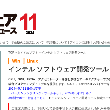
いまで
学生版のご注文について
申請書について
アイコンの説明
お問い合わ
TOP
>
おすすめソフト
> インテル ソフトウェア開発ツール
インテル ソフトウェア開発ツール
CPU、GPU、FPGA、アクセラレーターを含む多様なアーキテクチャーで
統合プログラミング・モデルを提供します。C/C++、Fortranコンパイラー
2024年5月31日価格変更
「ベース & レンダリング・ツールキット」2024年6月12日終了
3年間サポート付きはこちら
▶インテル ソフトウェア開発ツール 特定ユー
ご注文の際には、下記URLで必要事項を入力後に生成されるPDFを