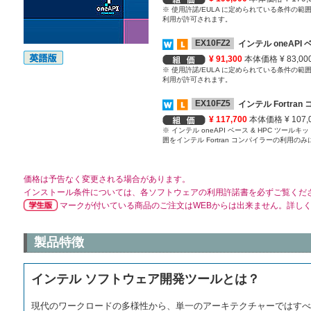
※ 使用許諾/EULA に定められている条件の
利用が許可されます。
EX10FZ2
インテル oneAP
¥ 91,300
本体価格 ¥ 83,00
※ 使用許諾/EULA に定められている条件の
利用が許可されます。
EX10FZ5
インテル Fortr
¥ 117,700
本体価格 ¥ 107,
※ インテル oneAPI ベース & HPC ツ
囲をインテル Fortran コンパイラーの利用
価格は予告なく変更される場合があります。
インストール条件については、各ソフトウェアの利用許諾書を必ずご覧くだ
マークが付いている商品のご注文はWEBからは出来ません。詳し
製品特徴
インテル ソフトウェア開発ツールとは？
現代のワークロードの多様性から、単一のアーキテクチャーではすべ