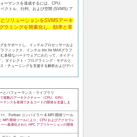
ォーマンスを達成するには、CPU、
クトル、行列、および空間 (SVMS) ア
とソリューションをSVMSアーキ
グラミングを簡素化し、効率と革
ングをサポートし、インテルプロセッサーおよ
ィックス、インテル Iris Xe MAXグラフ
 FPGAを含む多様なハードウェアにわたって、ネイティ
す。ダイレクト・プログラミング・モデルと
ンス・チューニングを支援する解析およびデバ
イラーとパフォーマンス・ライブラリ
で複数のアーキテクチャー （CPU、GPU、
ォーマンスを発揮できるコードの開発を支援しま
+、Fortran コンパイラー & MPI 開発ツール
ラーと MPI 開発ツールにより、CPU およびアクセラレ
ーへ最適化された HPC アプリケーションの開発