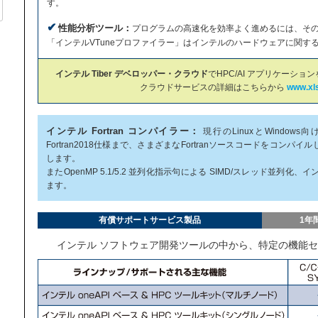
す。
✔
性能分析ツール：
プログラムの高速化を効率よく進めるには、そ
「インテルVTuneプロファイラー」はインテルのハードウェアに関す
インテル Tiber デベロッパー・クラウド
でHPC/AI アプリケーシ
クラウドサービスの詳細はこちらから
www.xls
インテル Fortran コンパイラー：
現行のLinuxとWindows
Fortran2018仕様まで、さまざまなFortranソースコードをコン
します。
またOpenMP 5.1/5.2 並列化指示句による SIMD/スレッド並列
ます。
有償サポートサービス製品
1年
インテル ソフトウェア開発ツールの中から、特定の機能