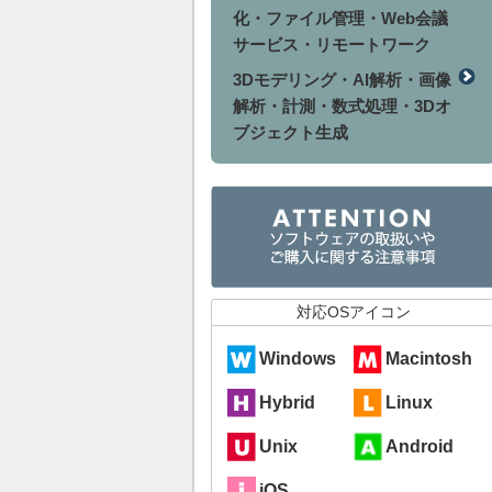
化・ファイル管理・Web会議
サービス・リモートワーク
3Dモデリング・AI解析・画像
解析・計測・数式処理・3Dオ
ブジェクト生成
対応OSアイコン
Windows
Macintosh
Hybrid
Linux
Unix
Android
iOS