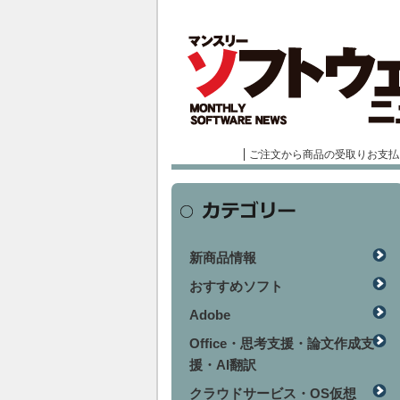
ご注文から商品の受取りお支払
新商品情報
おすすめソフト
Adobe
Office・思考支援・論文作成支
援・AI翻訳
クラウドサービス・OS仮想