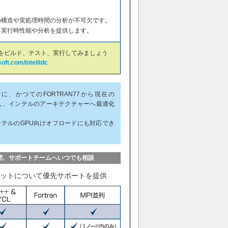
の構造や実処理時間の分析が不可欠です。
る実行時性能や分析を提供します。
ョンをビルド、テスト、実行してみましょう
oft.com/intel/tdc
向けに、かつてのFORTRAN77から現在の
パイルし、インテルのアーキテクチャーへ最適化
化、インテルのGPU向けオフロードにも対応でき
間、サポートチームへいつでも相談
セットについて優先サポートを提供