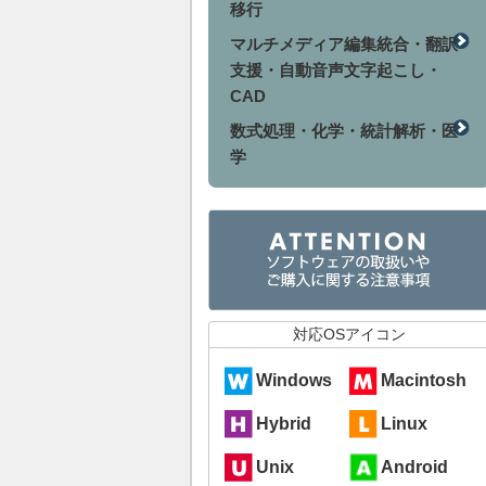
移行
マルチメディア編集統合・翻訳
支援・自動音声文字起こし・
CAD
数式処理・化学・統計解析・医
学
対応OSアイコン
Windows
Macintosh
Hybrid
Linux
Unix
Android