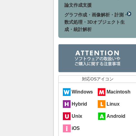
論文作成支援
グラフ作成・画像解析・計測・
数式処理・3Dオブジェクト生
成・統計解析
対応OSアイコン
Windows
Macintosh
Hybrid
Linux
Unix
Android
iOS