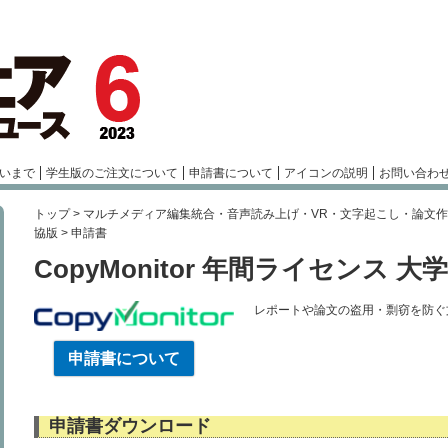
いまで
学生版のご注文について
申請書について
アイコンの説明
お問い合わ
トップ
>
マルチメディア編集統合・音声読み上げ・VR・文字起こし・論文
協版
> 申請書
CopyMonitor 年間ライセンス 大
レポートや論文の盗用・剽窃を防ぐ
申請書について
申請書ダウンロード