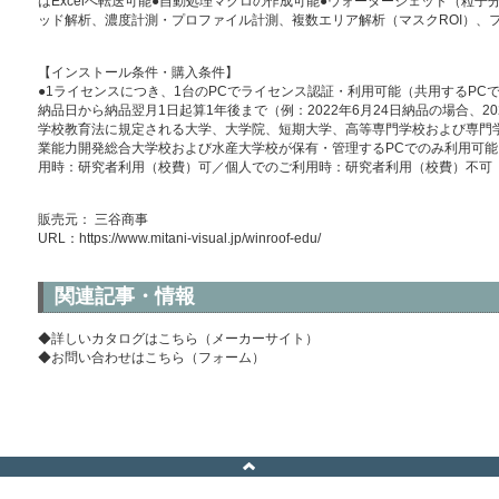
はExcelへ転送可能●自動処理マクロの作成可能●ウォーターシェッド（粒
ッド解析、濃度計測・プロファイル計測、複数エリア解析（マスクROI）、フ
【インストール条件・購入条件】
●1ライセンスにつき、1台のPCでライセンス認証・利用可能（共用するPC
納品日から納品翌月1日起算1年後まで（例：2022年6月24日納品の場合、2
学校教育法に規定される大学、大学院、短期大学、高等専門学校および専門
業能力開発総合大学校および水産大学校が保有・管理するPCでのみ利用可能
用時：研究者利用（校費）可／個人でのご利用時：研究者利用（校費）不可
販売元： 三谷商事
URL：
https://www.mitani-visual.jp/winroof-edu/
関連記事・情報
◆詳しいカタログはこちら（メーカーサイト）
◆お問い合わせはこちら（フォーム）