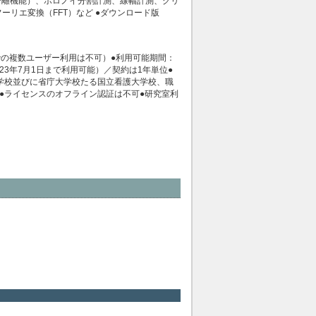
子分離機能）、ボロノイ分割計測、線幅計測、グリ
ーリエ変換（FFT）など ●ダウンロード版
での複数ユーザー利用は不可）●利用可能期間：
023年7月1日まで利用可能）／契約は1年単位●
学校並びに省庁大学校たる国立看護大学校、職
●ライセンスのオフライン認証は不可●研究室利