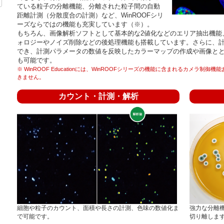
ている粒子の分離機能、分離された粒子間の自動
距離計測（分散度合の計測）など、WinROOFシリ
ーズならではの機能も充実しています（※）。
もちろん、画像解析ソフトとして基本的な2値化などのエリア抽出機能
ォロジーやノイズ削除などの後処理機能も搭載しています。さらに、
でき、計測パラメータの数値を反映したカラーマップの作成や画像ととも
も可能です。
※ WinROOF Educationには、WinROOFシリーズの機能に含まれるカメラ
きません。
カウント・計測・解析
細胞や粒子のカウント、面積や長さの計測、色味の数値化ま
強力な分離
で可能です。
切り離しま