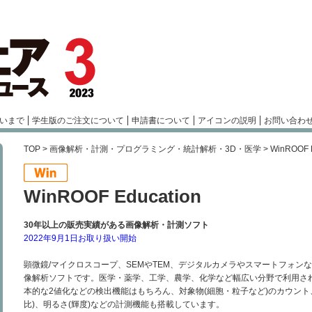
いまで
学生版のご注文について
申請書について
アイコンの説明
お問い合わ
TOP
>
画像解析・計測・プログラミング・統計解析・3D・医学
> WinROOF E
WinROOF Education
30年以上の販売実績がある画像解析・計測ソフト
2022年9月1日お取り扱い開始
顕微鏡/マイクロスコープ、SEMやTEM、デジタルカメラやスマートフォン
像解析ソフトです。医学・薬学、工学、農学、化学など幅広い分野で利用さ
本的な2値化などの検出機能はもちろん、対象物(細胞・粒子など)のカウント
比)、明るさ(輝度)などの計測機能も搭載しています。