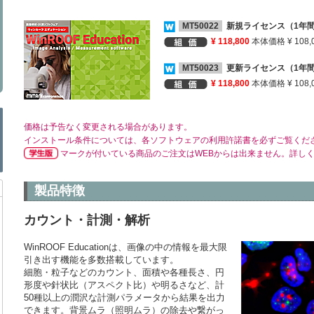
MT50022
新規ライセンス（1年
¥ 118,800
本体価格 ¥ 108,
MT50023
更新ライセンス（1年
¥ 118,800
本体価格 ¥ 108,
価格は予告なく変更される場合があります。
インストール条件については、各ソフトウェアの利用許諾書を必ずご覧くだ
マークが付いている商品のご注文はWEBからは出来ません。詳し
製品特徴
カウント・計測・解析
WinROOF Educationは、画像の中の情報を最大限
引き出す機能を多数搭載しています。
細胞・粒子などのカウント、面積や各種長さ、円
形度や針状比（アスペクト比）や明るさなど、計
50種以上の潤沢な計測パラメータから結果を出力
できます。背景ムラ（照明ムラ）の除去や繋がっ