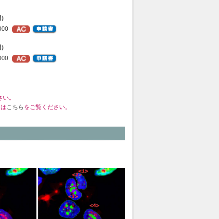
間）
000
間）
000
さい。
くは
こちら
をご覧ください。