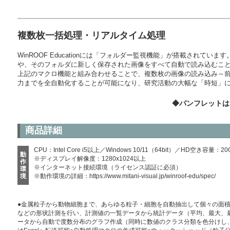
複数枚一括処理・リアルタイム処理
WinROOF Educationには「フォルダー監視機能」が搭載されて
や、そのフォルダに新しく保存された画像をすべて自動で読み込むこ
上記のマクロ機能と組み合わせることで、複数枚の画像の読み込み～
力までを全自動化することが可能になり、研究活動の大幅な「時短」
◆パンフレット
商品詳細
CPU：Intel Core i5以上／Windows 10/11（64bit）／HD空き容量
動
※ディスプレイ解像度：1280x1024以上
作
※インターネット接続環境（ライセンス認証に必須）
環
境
※動作環境の詳細：
https://www.mitani-visual.jp/winroof-edu/spec/
●金属粒子から動物細胞まで、あらゆる粒子・細胞を自動抽出して個々の面
などの形状計測を行い、計測値の一覧データから統計データ（平均、最大、
ータから自動で度数分布のグラフ作成（同時に数値のクラス分類を色分けし