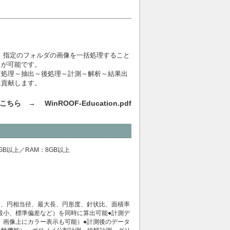
います。指定のフォルダの画像を一括処理すること
とが可能です。
前処理～抽出～後処理～計測～解析～結果出
に貢献します。
はこちら →
WinROOF-Education.pdf
：20GB以上／RAM：8GB以上
積、円相当径、最大長、円形度、針状比、面積率
最小、標準偏差など）を同時に算出可能●計測デ
、画像上にカラー表示も可能）●計測後のデータ