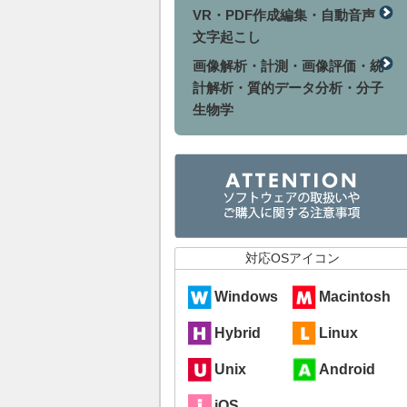
VR・PDF作成編集・自動音声
文字起こし
画像解析・計測・画像評価・統
計解析・質的データ分析・分子
生物学
対応OSアイコン
Windows
Macintosh
Hybrid
Linux
Unix
Android
iOS