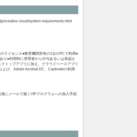
/jp/creative-cloud/system-requirements.html
のライセンス●教育機関所有の1台のPCで利用●
る必要あり●利用時に管理者から付与あるいは承認さ
デスクトップアプリに加え、クラウドベースアプリ
Adobe Acrobat DC、Captivateの利用
出後にメールで届くVIPプログラムへの加入手続