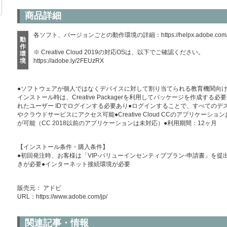
商品詳細
各ソフト、バージョンごとの動作環境の詳細：
https://helpx.adobe.com
動
作
※ Creative Cloud 2019の対応OSは、以下でご確認ください。
環
境
https://adobe.ly/2FEUzRX
●ソフトウェアが個人ではなくデバイスに対して割り当てられる教育機関向け
インストール時は、Creative Packagerを利用してパッケージを作成す
れたユーザー IDでログインする必要あり●ログインすることで、すべての
やクラウドサービスにアクセス可能●Creative Cloud CCのアプリケーションおよび、
が可能（CC 2018以前のアプリケーションは未対応）●利用期間：12ヶ月
【インストール条件・購入条件】
●初回発注時、お客様は「VIP-バリューインセンティブプラン-申請書」を提
きが必要●インターネット接続環境が必要
販売元： アドビ
URL：
https://www.adobe.com/jp/
関連記事・情報