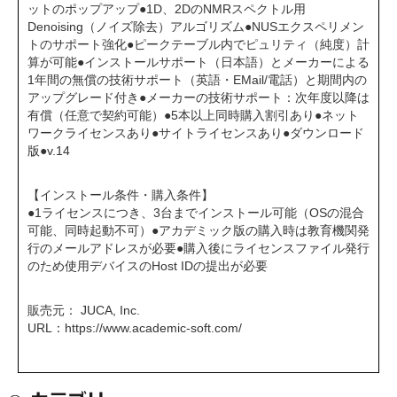
ットのポップアップ●1D、2DのNMRスペクトル用
Denoising（ノイズ除去）アルゴリズム●NUSエクスペリメン
トのサポート強化●ピークテーブル内でピュリティ（純度）計
算が可能●インストールサポート（日本語）とメーカーによる
1年間の無償の技術サポート（英語・EMail/電話）と期間内の
アップグレード付き●メーカーの技術サポート：次年度以降は
有償（任意で契約可能）●5本以上同時購入割引あり●ネット
ワークライセンスあり●サイトライセンスあり●ダウンロード
版●v.14
【インストール条件・購入条件】
●1ライセンスにつき、3台までインストール可能（OSの混合
可能、同時起動不可）●アカデミック版の購入時は教育機関発
行のメールアドレスが必要●購入後にライセンスファイル発行
のため使用デバイスのHost IDの提出が必要
販売元： JUCA, Inc.
URL：
https://www.academic-soft.com/