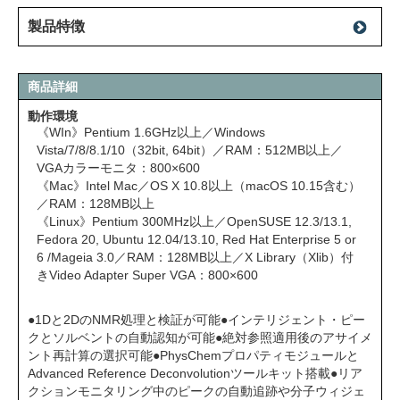
製品特徴
商品詳細
動作環境
《WIn》Pentium 1.6GHz以上／Windows
Vista/7/8/8.1/10（32bit, 64bit）／RAM：512MB以上／
VGAカラーモニタ：800×600
《Mac》Intel Mac／OS X 10.8以上（macOS 10.15含む）
／RAM：128MB以上
《Linux》Pentium 300MHz以上／OpenSUSE 12.3/13.1,
Fedora 20, Ubuntu 12.04/13.10, Red Hat Enterprise 5 or
6 /Mageia 3.0／RAM：128MB以上／X Library（Xlib）付
きVideo Adapter Super VGA：800×600
●1Dと2DのNMR処理と検証が可能●インテリジェント・ピー
クとソルベントの自動認知が可能●絶対参照適用後のアサイメ
ント再計算の選択可能●PhysChemプロパティモジュールと
Advanced Reference Deconvolutionツールキット搭載●リア
クションモニタリング中のピークの自動追跡や分子ウィジェ