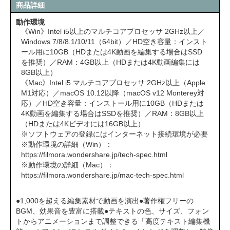
商品詳細
動作環境
《Win》Intel i5以上のマルチコアプロセッサ 2GHz以上／
Windows 7/8/8.1/10/11（64bit）／HD空き容量：インスト
ール用に10GB（HDまたは4K動画を編集する場合はSSD
を推奨）／RAM：4GB以上（HDまたは4K動画編集には
8GB以上）
《Mac》Intel i5 マルチコアプロセッサ 2GHz以上（Apple
M1対応）／macOS 10.12以降（macOS v12 Monterey対
応）／HD空き容量：インストール用に10GB（HDまたは
4K動画を編集する場合はSSDを推奨）／RAM：8GB以上
（HDまたは4Kビデオには16GB以上）
※ソフトウェアの登録にはインターネット接続環境が必要
※動作環境の詳細（Win）：
https://filmora.wondershare.jp/tech-spec.html
※動作環境の詳細（Mac）：
https://filmora.wondershare.jp/mac-tech-spec.html
●1,000を超える編集素材で動画を演出●著作権フリーの
BGM、効果音を豊富に搭載●テキストの色、サイズ、フォン
トからアニメーションまで調整できる「高度テキスト編集機