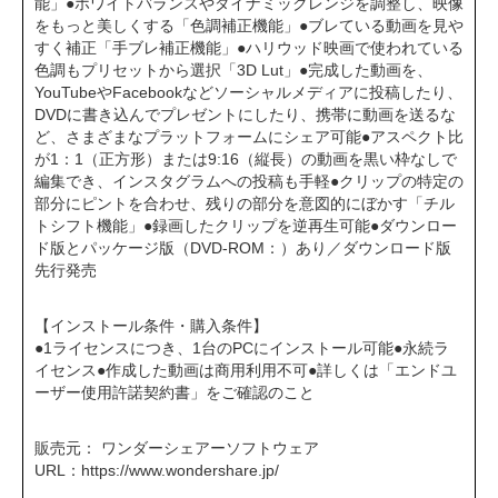
能」●ホワイトバランスやダイナミックレンジを調整し、映像
をもっと美しくする「色調補正機能」●ブレている動画を見や
すく補正「手ブレ補正機能」●ハリウッド映画で使われている
色調もプリセットから選択「3D Lut」●完成した動画を、
YouTubeやFacebookなどソーシャルメディアに投稿したり、
DVDに書き込んでプレゼントにしたり、携帯に動画を送るな
ど、さまざまなプラットフォームにシェア可能●アスペクト比
が1：1（正方形）または9:16（縦長）の動画を黒い枠なしで
編集でき、インスタグラムへの投稿も手軽●クリップの特定の
部分にピントを合わせ、残りの部分を意図的にぼかす「チル
トシフト機能」●録画したクリップを逆再生可能●ダウンロー
ド版とパッケージ版（DVD-ROM：）あり／ダウンロード版
先行発売
【インストール条件・購入条件】
●1ライセンスにつき、1台のPCにインストール可能●永続ラ
イセンス●作成した動画は商用利用不可●詳しくは「エンドユ
ーザー使用許諾契約書」をご確認のこと
販売元： ワンダーシェアーソフトウェア
URL：
https://www.wondershare.jp/