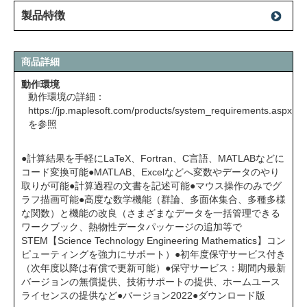
製品特徴
商品詳細
動作環境
動作環境の詳細：
https://jp.maplesoft.com/products/system_requirements.aspx
を参照
●計算結果を手軽にLaTeX、Fortran、C言語、MATLABなどに
コード変換可能●MATLAB、Excelなどへ変数やデータのやり
取りが可能●計算過程の文書を記述可能●マウス操作のみでグ
ラフ描画可能●高度な数学機能（群論、多面体集合、多種多様
な関数）と機能の改良（さまざまなデータを一括管理できる
ワークブック、熱物性データパッケージの追加等で
STEM【Science Technology Engineering Mathematics】コン
ピューティングを強力にサポート）●初年度保守サービス付き
（次年度以降は有償で更新可能）●保守サービス：期間内最新
バージョンの無償提供、技術サポートの提供、ホームユース
ライセンスの提供など●バージョン2022●ダウンロード版