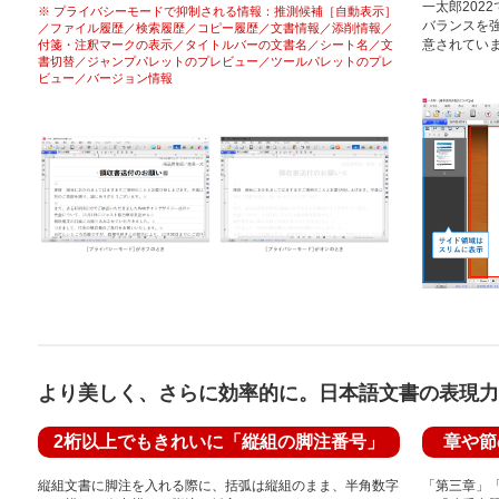
一太郎202
※ プライバシーモードで抑制される情報：推測候補［自動表示］
バランスを
／ファイル履歴／検索履歴／コピー履歴／文書情報／添削情報／
意されてい
付箋・注釈マークの表示／タイトルバーの文書名／シート名／文
書切替／ジャンプパレットのプレビュー／ツールパレットのプレ
ビュー／バージョン情報
より美しく、さらに効率的に。日本語文書の表現力
2桁以上でもきれいに「縦組の脚注番号」
章や節
縦組文書に脚注を入れる際に、括弧は縦組のまま、半角数字
「第三章」「