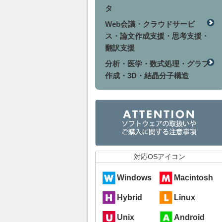
タ
Web会議・クラウドサービ
ス・論文作成支援・思考支援・
翻訳支援
分析・医学・数式処理・グラフ
作成・3D・結晶分子構造
対応OSアイコン
Windows
Macintosh
Hybrid
Linux
Unix
Android