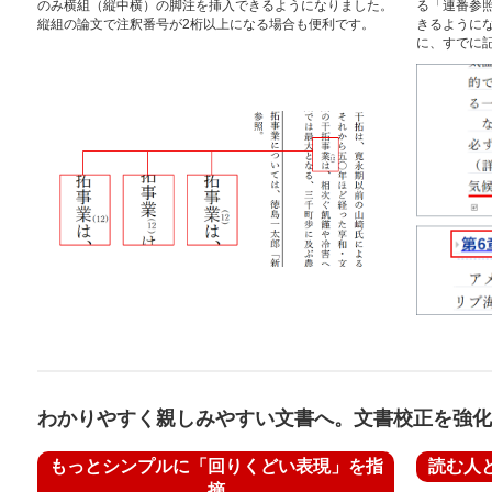
のみ横組（縦中横）の脚注を挿入できるようになりました。
る「連番参
縦組の論文で注釈番号が2桁以上になる場合も便利です。
きるように
に、すでに
わかりやすく親しみやすい文書へ。文書校正を強化
もっとシンプルに「回りくどい表現」を指
読む人
摘