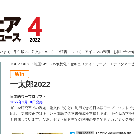
いまで
学生版のご注文について
申請書について
アイコンの説明
お問い合わ
TOP
>
Office・地図GIS・OS仮想化・セキュリティ・ワープロエディタ
> 一
一太郎2022
日本語ワープロソフト
2022年2月10日発売
ゼミや研究室での課題・論文作成などに利用できる日本語ワープロソフトで
応し、文書校正では正しい日本語での文書作成を支援します。上位版のプラチ
も付属しています。なお、ゼミ・研究室での利用の場合でもアカデミック版
JS10657
[ATOK 40周年記念版]