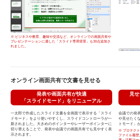
※ ビジネスや教育、趣味や交流など、オンラインでの画面共有や
プレゼンテーションに適した「スライド専用背景」も30点追加さ
れました。
オンライン画面共有で文書を見せる
発表や画面共有が快適
見せ
「スライドモード」をリニューアル
一太郎で作成したスライド文書を全画面で表示する「スライ
会議での発
ドモード」をより使いやすくし、スライドコントローラが一
や見せたく
新されました。大きめのポインターやレーザーポインターに
トモード」
切り替えることで、発表や会議での画面共有でも見やすく表
※ プロテク
示されます。
ファイル履歴
箋・注釈マー