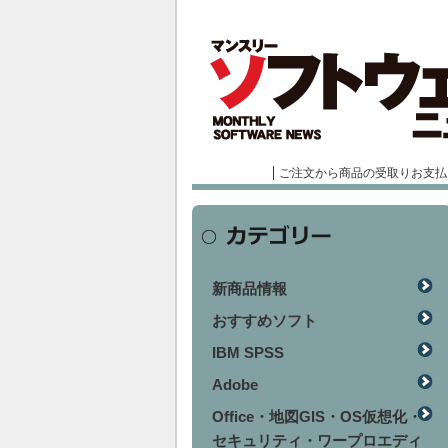
ご注文から商品の受取りお支払
新商品情報
おすすめソフト
IBM SPSS
Adobe
Office・地図GIS・OS仮想化・
セキュリティ・ワープロエディ