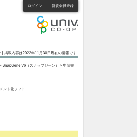
ログイン
新規会員登録
せ
掲載内容は2022年11月30日現在の情報です
>
SnapGene V6（スナップジーン）
> 申請書
メント化ソフト