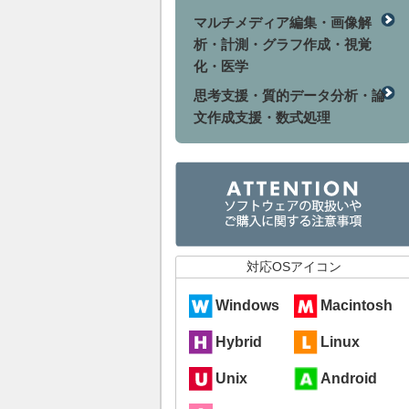
マルチメディア編集・画像解
析・計測・グラフ作成・視覚
化・医学
思考支援・質的データ分析・論
文作成支援・数式処理
対応OSアイコン
Windows
Macintosh
Hybrid
Linux
Unix
Android