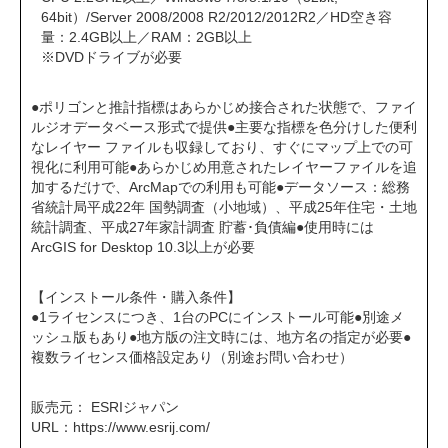
64bit）/Server 2008/2008 R2/2012/2012R2／HD空き容
量：2.4GB以上／RAM：2GB以上
※DVDドライブが必要
●ポリゴンと推計指標はあらかじめ接合された状態で、ファイ
ルジオデータベース形式で提供●主要な指標を色分けした便利
なレイヤー ファイルも収録しており、すぐにマップ上での可
視化に利用可能●あらかじめ用意されたレイヤーファイルを追
加するだけで、ArcMapでの利用も可能●データソース：総務
省統計局平成22年 国勢調査（⼩地域）、平成25年住宅・⼟地
統計調査、平成27年家計調査 貯蓄･負債編●使用時には
ArcGIS for Desktop 10.3以上が必要
【インストール条件・購入条件】
●1ライセンスにつき、1台のPCにインストール可能●別途メ
ッシュ版もあり●地方版の注文時には、地方名の指定が必要●
複数ライセンス価格設定あり（別途お問い合わせ）
販売元： ESRIジャパン
URL：
https://www.esrij.com/