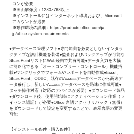
コンが必要
※画面解像度：1280×768以上
※インストールにはインターネット環境および、Microsoft
アカウントが必要
※動作環境の詳細：
https://products.office.com/ja-
jp/office-system-requirements
●データベース管理ソフト●専門知識を必要としないインタラ
クティブな設計機能を装備●監査およびバックアップが可能な
SharePointリストにWeb経由で共有可能●データ入力を大幅
に簡略化できる「オートコンプリートコントロール」機能搭
載●ワンクリックでフォームやレポートを自動作成●Excel、
SharePoint、ODBC、既存のAccessデータベースから高速デ
ータ移行し、新しいAccessデータベースを迅速に作成可能●
タッチ操作対応（対応のデバイスが必要）●ダウンロード製品
●ダウンロード後、使用開始時にアクティベーション作業（ラ
イセンス認証）が必要●Office 言語アクセサリパック（無償）
をダウンロードして設定を変更することで、表示言語の変更
可能
【インストール条件・購入条件】