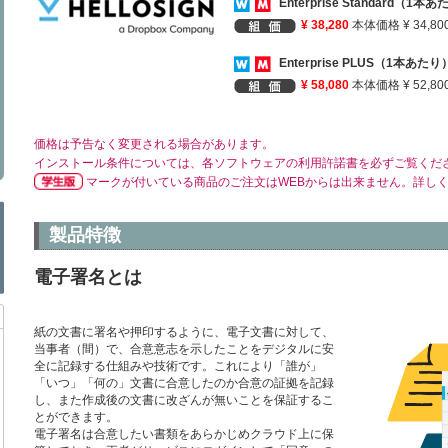
Enterprise Standard
¥ 38,280
本体価格 ¥ 34,80
Enterprise PLUS（1本
¥ 58,080
本体価格 ¥ 52,80
価格は予告なく変更される場合があります。
インストール条件については、各ソフトウェアの利用許諾書を必ずご覧くだ
マークが付いている商品のご注文はWEBからは出来ません。詳し
製品特徴
電子署名とは
紙の文書に署名や押印するように、電子文書に対して、
当事者（間）で、合意意志を示したことをデジタルに安
全に記録する仕組みや技術です。これにより「誰が」
「いつ」「何の」文書に合意したのか合意の証拠を記録
し、また作成後の文書に改ざんが無いことを保証するこ
とができます。
電子署名は合意したい書類をあらかじめクラウド上に保