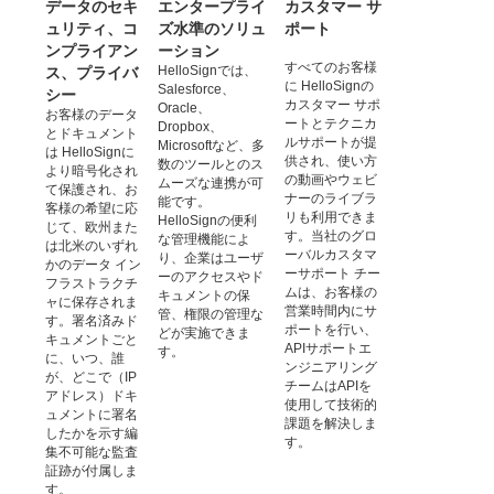
データのセキ
エンタープライ
カスタマー サ
ュリティ、コ
ズ水準のソリュ
ポート
ンプライアン
ーション
すべてのお客様
HelloSignでは、
ス、プライバ
に HelloSignの
Salesforce、
シー
カスタマー サポ
Oracle、
お客様のデータ
ートとテクニカ
Dropbox、
とドキュメント
ルサポートが提
Microsoftなど、多
は HelloSignに
供され、使い方
数のツールとのス
より暗号化され
の動画やウェビ
ムーズな連携が可
て保護され、お
ナーのライブラ
能です。
客様の希望に応
リも利用できま
HelloSignの便利
じて、欧州また
す。当社のグロ
な管理機能によ
は北米のいずれ
ーバルカスタマ
り、企業はユーザ
かのデータ イン
ーサポート チー
ーのアクセスやド
フラストラクチ
ムは、お客様の
キュメントの保
ャに保存されま
営業時間内にサ
管、権限の管理な
す。署名済みド
ポートを行い、
どが実施できま
キュメントごと
APIサポートエ
す。
に、いつ、誰
ンジニアリング
が、どこで（IP
チームはAPIを
アドレス）ドキ
使用して技術的
ュメントに署名
課題を解決しま
したかを示す編
す。
集不可能な監査
証跡が付属しま
す。