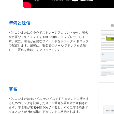
準備と送信
パソコンまたはクラウドストレージアカウントから、署名
が必要なドキュメントを HelloSign にアップロードしま
す。次に、署名が必要なフィールドをドラッグ & ドロップ
で配置します。最後に、署名者のメール アドレスを追加
し、［署名を依頼］をクリックします。
署名
パソコンまたはモバイル デバイスでドキュメントに署名す
るためのリンクを記載したメール通知が署名者に送信され
ます。署名者が署名手順を完了すると、すぐに署名済みド
キュメントが HelloSign アカウントに格納されます。