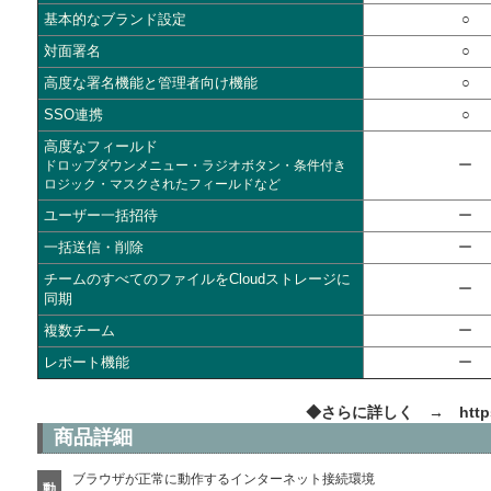
基本的なブランド設定
○
対面署名
○
高度な署名機能と管理者向け機能
○
SSO連携
○
高度なフィールド
ー
ドロップダウンメニュー・ラジオボタン・条件付き
ロジック・マスクされたフィールドなど
ユーザー一括招待
ー
一括送信・削除
ー
チームのすべてのファイルをCloudストレージに
ー
同期
複数チーム
ー
レポート機能
ー
◆さらに詳しく →
http
商品詳細
ブラウザが正常に動作するインターネット接続環境
動