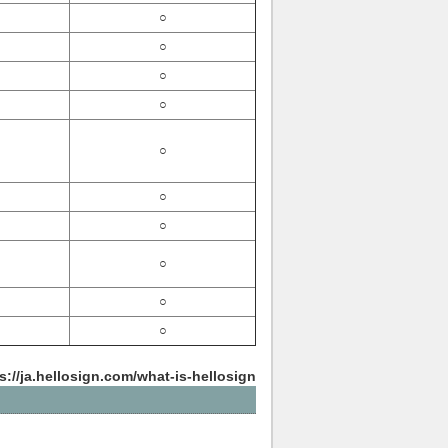
○
○
○
○
○
○
○
○
○
○
s://ja.hellosign.com/what-is-hellosign