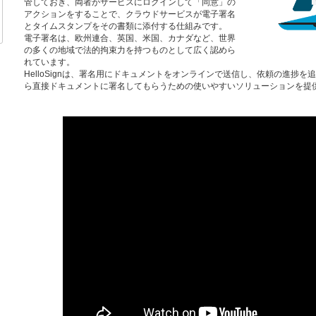
管しておき、両者がサービスにログインして「同意」の
アクションをすることで、クラウドサービスが電子署名
とタイムスタンプをその書類に添付する仕組みです。
電子署名は、欧州連合、英国、米国、カナダなど、世界
の多くの地域で法的拘束力を持つものとして広く認めら
れています。
HelloSignは、署名用にドキュメントをオンラインで送信し、依頼の進捗
ら直接ドキュメントに署名してもらうための使いやすいソリューションを提