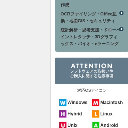
作成
OCRファイリング・Office互
換・地図GIS・セキュリティ
統計解析・思考支援・ドローペ
イントレタッチ・3Dグラフィ
ックス・バイオ・eラーニング
対応OSアイコン
Windows
Macintosh
Hybrid
Linux
Unix
Android