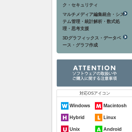
ク・セキュリティ
マルチメディア編集統合・シス
テム管理・統計解析・数式処
理・思考支援
3Dグラフィックス・データベ
ース・グラフ作成
対応OSアイコン
Windows
Macintosh
Hybrid
Linux
Unix
Android