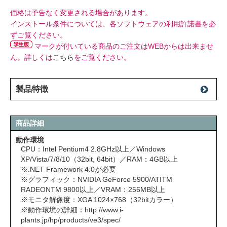
価格は予告なく変更される場合があります。
インストール条件については、各ソフトウェアの利用許諾書を必
ずご覧ください。
マークが付いている商品のご注文はWEBからは出来ませ
ん。詳しくは
こちら
をご覧ください。
製品特徴
商品詳細
動作環境
CPU：Intel Pentium4 2.8GHz以上／Windows
XP/Vista/7/8/10（32bit, 64bit）／RAM：4GB以上
※.NET Framework 4.0が必要
※グラフィック：NVIDIA GeForce 5900/ATITM
RADEONTM 9800以上／VRAM：256MB以上
※モニタ解像度：XGA 1024×768（32bitカラー）
※動作環境の詳細：
http://www.i-
plants.jp/hp/products/ve3/spec/