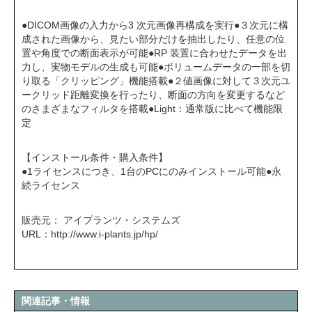
●DICOM画像の入力から3 次元画像再構成を実行●３次元に構
成された画像から、見たい部分だけを抽出したり、任意の位
置や角度での断面表示が可能●RP 装置に合わせたデータを出
力し、実物モデルの生成も可能●ボリュームデータの一部を切
り取る「クリッピング」機能搭載●２値画像に対して３次元ユ
ークリッド距離変換を行ったり、断面の方向を変更するなど
のさまざまなフィルタを搭載●Light：通常版に比べて機能限
定
【インストール条件・購入条件】
●1ライセンスにつき、1台のPCにのみインストール可能●永
続ライセンス
販売元： アイプランツ・システムズ
URL：
http://www.i-plants.jp/hp/
関連記事・情報