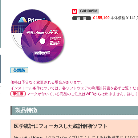
G0H005M
¥ 155,100
本体価格 ¥ 141,
価格は予告なく変更される場合があります。
インストール条件については、各ソフトウェアの利用許諾書を必ずご覧くだ
マークが付いている商品のご注文はWEBからは出来ません。詳し
製品特徴
医学統計にフォーカスした統計解析ソフト
GraphPad Prism（グラフパッドプリズム）による解析結果およ