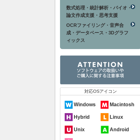
数式処理・統計解析・バイオ・
論文作成支援・思考支援
OCRファイリング・音声合
成・データベース・3Dグラフ
ィックス
対応OSアイコン
Windows
Macintosh
Hybrid
Linux
Unix
Android