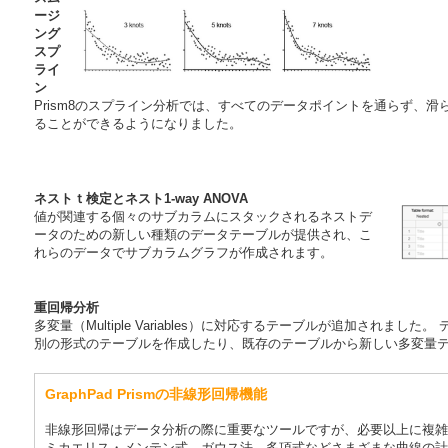
ージ
ング
スプ
ライ
ン
Prism8のスプライン分析では、すべてのデータポイントを通らず、
ることができるようになりました。
ネストｔ検定とネスト1-way ANOVA
値が関連する個々のサブカラムにスタックされるネストデ
ータのための新しい種類のデータテーブルが提供され、こ
れらのデータでサブカラムグラフが作成されます。
重回帰分析
多変量（Multiple Variables）に対応するテーブルが追加されま
別の形式のテーブルを作成したり、既存のテーブルから新しい多変量
GraphPad Prismの非線形回帰機能
非線形回帰はデータ分析の際に重要なツールですが、必要以上に複雑に
ミカエリス・メンテン式、ガウス法、多項式などさまざまな曲線の計