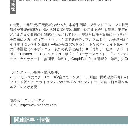
作
環
境
●t検定、一元/二元/三元配置分散分析、非線形回帰、ブランド-アルトマン
解析が可能●医薬学に携わる研究者が高い頻度で使用する統計を簡単に実行●
どさまざまな曲線の計算式が用意されており、非線形回帰を簡単に行う事が可能●
を自由に入力可能（データセット全体で共通のサブカラムタイトルを適用ま
それぞれにラベルを適用）●9色から選択できるシート名のハイライト色●日
の日本語化（ヘルプメニュー以外の表示は英語）◆【付帯サービス・サポート】Gr
版）／Prismガイド CD-ROM（PDF形式：「ユーザーズガイド」「フィッテ
テクニカルサポート（無期限・無料）／GraphPad Prism講習会（無料）／Gra
【インストール条件・購入条件】
●1ライセンスにつき、1ユーザ2台までインストール可能（同時起動不可）●
ブリッド版：1つのライセンスでWin/Macへのインストール可能（日本語ヘ
ルアドレスが必要
販売元： エムデーエフ
URL：
http://www.mdf-soft.com/
関連記事・情報