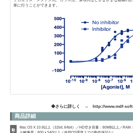
単に行うことができます。
◆さらに詳しく →
http://www.mdf-sof
商品詳細
Mac OS X 10.9以上（32bit, 64bit）／HD空き容量：80MB以上／RA
動
※解像度：800 x 540以上／仮想OS環境上での動作保証なし