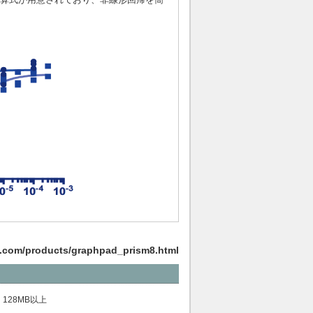
t.com/products/graphpad_prism8.html
M：128MB以上