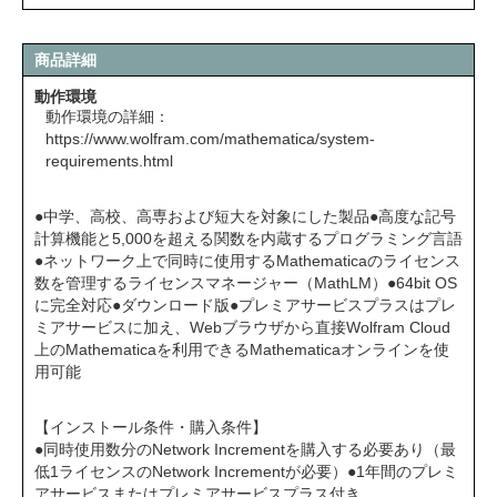
商品詳細
動作環境
動作環境の詳細：
https://www.wolfram.com/mathematica/system-
requirements.html
●中学、高校、高専および短大を対象にした製品●高度な記号
計算機能と5,000を超える関数を内蔵するプログラミング言語
●ネットワーク上で同時に使用するMathematicaのライセンス
数を管理するライセンスマネージャー（MathLM）●64bit OS
に完全対応●ダウンロード版●プレミアサービスプラスはプレ
ミアサービスに加え、Webブラウザから直接Wolfram Cloud
上のMathematicaを利用できるMathematicaオンラインを使
用可能
【インストール条件・購入条件】
●同時使用数分のNetwork Incrementを購入する必要あり（最
低1ライセンスのNetwork Incrementが必要）●1年間のプレミ
アサービスまたはプレミアサービスプラス付き