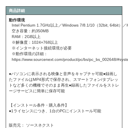
商品詳細
動作環境
Intel Pentium 1.7GHz以上／Windows 7/8.1/10（32bit, 64bit）／
空き容量：約350MB
RAM：2GB以上
※解像度：1024×768以上
※インターネット接続環境が必要
※動作環境の詳細：
https://www.sourcenext.com/product/pc/bs/pc_bs_002648/#sys
●パソコンに表示される映像と音声をキャプチャ可能●録画し
たファイルはMP4形式で保存され、スマートフォン/タブレッ
トなど多くの機種でそのまま再生●録画したファイルをストレ
ージサービスに簡単に保存可能
【インストール条件・購入条件】
●1ライセンスにつき、1台のPCにインストール可能
販売元： ソースネクスト