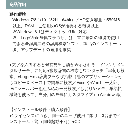
商品詳細
動作環境
Windows 7/8.1/10（32bit, 64bit）／HD空き容量：550MB
以上／RAM：ご使用のOSが推奨する環境以上
※Windows 8.1はデスクトップUIに対応
※「LogoVista辞典ブラウザ」は、常に最新の環境で使用
できる全辞典共通の辞典検索ソフト。製品のインストール
後、アップデートの適用を推奨
●文字を入力すると候補見出し語が表示される「インクリメン
タルサーチ」に対応●複数辞書の検索もワンタッチ「串刺し検
索」●LogoVista辞典ブラウザ搭載（他のアプリケーションか
らコピー＆ペーストで簡単に検索／ExcelやWord、一太郎、
IEにツールバーを組み込み一発検索／しおりやメモ、単語帳
機能を使って、自分用の辞典にカスタマイズ）●Windows版
【インストール条件・購入条件】
●1ライセンスにつき、同一のユーザ使用に限り、3台までイ
ンストール可能（同時起動不可）●CD