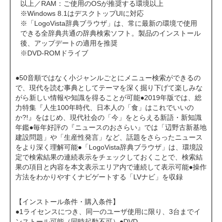
以上／RAM：ご使用のOSが推奨する環境以上
※Windows 8.1はデスクトップUIに対応
※「LogoVista辞典ブラウザ」は、常に最新の環境で使用
できる全辞典共通の辞典検索ソフト。製品のインストール
後、アップデートの適用を推奨
※DVD-ROMドライブ
●50音順ではなく小ジャンルごとにメニュー検索ができるの
で、現代を読む事典としてテーマを深く掘り下げて楽しみな
がら新しい情報や知識を得ることが可能●2019年版では、総
力特集『人生100年時代、日本人の「食」はこれでいいの
か?!』をはじめ、現代社会の「今」をとらえる新語・新知識
年鑑●毎年好評の『ニュースのおさらい』では「辺野古新基地
建設問題」や「生産性発言」など、話題をさらったニュース
をより深く理解可能●「LogoVista辞典ブラウザ」は、環境設
定で検索結果の連続表示をチェックしておくことで、検索結
果の項目と内容を本文表示エリア内で連続して表示可能●操作
方法をわかりやすくナビゲートする「LVナビ」を収録
【インストール条件・購入条件】
●1ライセンスにつき、同一のユーザ使用に限り、3台までイ
ンストール可能（同時起動不可）●DVD