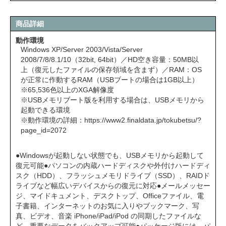
商品詳細
動作環境
Windows XP/Server 2003/Vista/Server
2008/7/8/8.1/10（32bit, 64bit）／HD空き容量：50MB以
上（復元したファイルの保存領域を含まず）／RAM：OS
が正常に作動するRAM（USBブートの場合は1GB以上）
※65,536色以上のXGA解像度
※USBメモリブート版を利用する場合は、USBメモリから
起動できる環境
※動作環境の詳細：
https://www2.finaldata.jp/tokubetsu/?
page_id=2072
●Windowsが起動しない状態でも、USBメモリから起動して
復元可能●パソコンの内蔵ハードディスクや外付けハードディ
スク（HDD）、フラッシュメモリドライブ（SSD）、RAIDド
ライブなど幅広いデバイスからの復元に対応●メールメッセー
ジ、マイドキュメント、デスクトップ、Officeファイル、電
子書籍、インターネットのお気に入りやブックマーク、写
真、ビデオ、音楽 iPhone/iPad/iPod の同期したファイルな