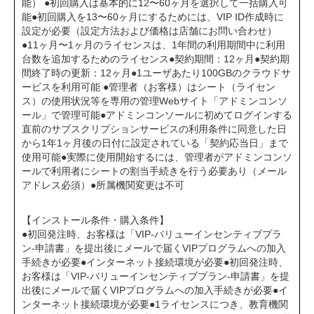
能） ●初回購入は基本的に12〜60ヶ月を選択して一括購入可
能●初回購入を13〜60ヶ月にするためには、VIP ID作成時に
設定が必要（設定方法および価格は店舗にお問い合わせ）
●11ヶ月〜1ヶ月のライセンスは、1年間の利用期間中に利用
台数を追加するためのライセンス●契約期間：12ヶ月●契約期
間終了時の更新：12ヶ月●1ユーザあたり100GBのクラウドサ
ービスを利用可能 ●管理者（お客様）はシート（ライセン
ス）の使用状況等を専用の管理Webサイト「アドミンコンソ
ール」で管理可能●アドミンコンソールに初めてログインする
直前のサブスクリプションサービスの利用条件に同意した日
から1年1ヶ月後の日付に設定されている「契約応当日」まで
使用可能●実際に使用開始するには、管理者がアドミンコンソ
ールで利用者にシートの割当手続きを行う必要あり（メール
アドレス必須）●所属機関変更は不可
【インストール条件・購入条件】
●初回発注時、お客様は「VIP-バリューインセンティブプラ
ン-申請書」を提出後にメールで届くVIPプログラムへの加入
手続きが必要●インターネット接続環境が必要●初回発注時、
お客様は「VIP-バリューインセンティブプラン-申請書」を提
出後にメールで届くVIPプログラムへの加入手続きが必要●イ
ンターネット接続環境が必要●1ライセンスにつき、教育機関