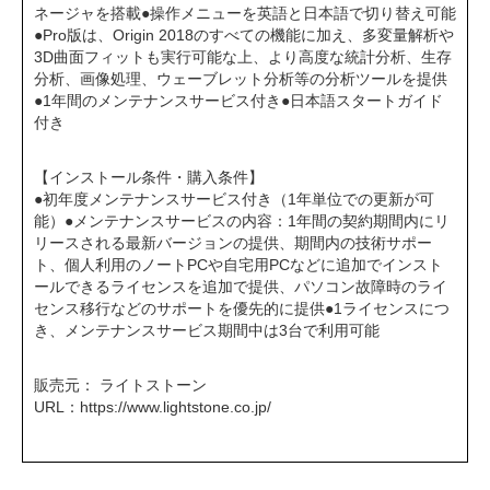
ネージャを搭載●操作メニューを英語と日本語で切り替え可能
●Pro版は、Origin 2018のすべての機能に加え、多変量解析や
3D曲面フィットも実行可能な上、より高度な統計分析、生存
分析、画像処理、ウェーブレット分析等の分析ツールを提供
●1年間のメンテナンスサービス付き●日本語スタートガイド
付き
【インストール条件・購入条件】
●初年度メンテナンスサービス付き（1年単位での更新が可
能）●メンテナンスサービスの内容：1年間の契約期間内にリ
リースされる最新バージョンの提供、期間内の技術サポー
ト、個人利用のノートPCや自宅用PCなどに追加でインスト
ールできるライセンスを追加で提供、パソコン故障時のライ
センス移行などのサポートを優先的に提供●1ライセンスにつ
き、メンテナンスサービス期間中は3台で利用可能
販売元： ライトストーン
URL：
https://www.lightstone.co.jp/