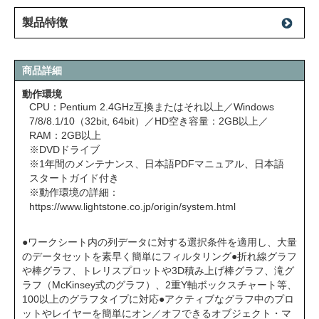
製品特徴
商品詳細
動作環境
CPU：Pentium 2.4GHz互換またはそれ以上／Windows
7/8/8.1/10（32bit, 64bit）／HD空き容量：2GB以上／
RAM：2GB以上
※DVDドライブ
※1年間のメンテナンス、日本語PDFマニュアル、日本語
スタートガイド付き
※動作環境の詳細：
https://www.lightstone.co.jp/origin/system.html
●ワークシート内の列データに対する選択条件を適用し、大量
のデータセットを素早く簡単にフィルタリング●折れ線グラフ
や棒グラフ、トレリスプロットや3D積み上げ棒グラフ、滝グ
ラフ（McKinsey式のグラフ）、2重Y軸ボックスチャート等、
100以上のグラフタイプに対応●アクティブなグラフ中のプロ
ットやレイヤーを簡単にオン／オフできるオブジェクト・マ