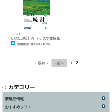
エスミ
EXCEL統計 Ver.7.0 大学生協版
ES900DQ
税込組価 ¥ 49,500
2
« 最初へ
‹ 前へ
1
新製品情報
おすすめソフト