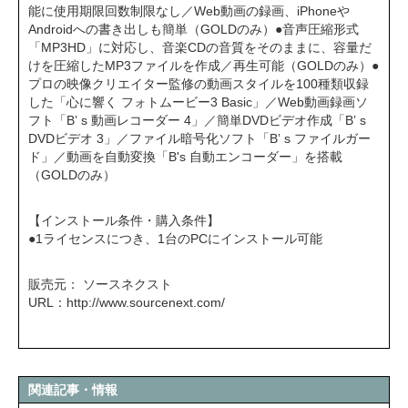
能に使用期限回数制限なし／Web動画の録画、iPhoneや
Androidへの書き出しも簡単（GOLDのみ）●音声圧縮形式
「MP3HD」に対応し、音楽CDの音質をそのままに、容量だ
けを圧縮したMP3ファイルを作成／再生可能（GOLDのみ）●
プロの映像クリエイター監修の動画スタイルを100種類収録
した「心に響く フォトムービー3 Basic」／Web動画録画ソ
フト「Bʼ s 動画レコーダー 4」／簡単DVDビデオ作成「Bʼ s
DVDビデオ 3」／ファイル暗号化ソフト「Bʼ s ファイルガー
ド」／動画を自動変換「B's 自動エンコーダー」を搭載
（GOLDのみ）
【インストール条件・購入条件】
●1ライセンスにつき、1台のPCにインストール可能
販売元： ソースネクスト
URL：
http://www.sourcenext.com/
関連記事・情報