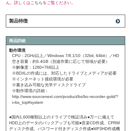
ん。詳しくは
こちら
をご覧ください。
製品特徴
商品詳細
動作環境
CPU：2GHz以上／Windows 7/8.1/10（32bit, 64bit）／HD
空き容量：約5.4GB（別途作業に応じて領域が必要）
※解像度：1280×768以上
※BDXLの作成には、対応したドライブとメディアが必要
※インターネット接続環境が必要
※書き込み可能な光学ディスクドライブ
※動作環境の詳細：
http://www.sourcenext.com/product/bs/bs-recorder-gold/?
i=bs_top#system
●国内1,600種類以上のドライブで検証済み●万一に備えて
HDD上のデータのバックアップも可能●音楽CD作成、CPRM
ディスク作成、パスワード付きディスク作成●MP3HD作成機