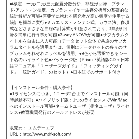
●t検定、一元/二元/三元配置分散分析、非線形回帰、ブラン
ド-アルトマン検定、カプランマイヤー生存分析等の基礎的な
統計解析が可能●医薬学に携わる研究者が高い頻度で使用する
統計を簡単に実行●ミカエリス・メンテン式、ガウス法、多項
式などさまざまな曲線の計算式が用意されており、非線形回
帰を簡単に行う事が可能●3-way ANOVAが可能●サブカラムタ
イトルを自由に入力可能（データセット全体で共通のサブカ
ラムタイトルを適用または、個別にデータセットの各々のサ
ブカラムそれぞれにラベルを適用）●9色から選択できるシー
ト名のハイライト色●パッケージ版（Prism 7英語版CD + 日本
語マニュアル「ユーザーズガイド」「フィッティングガイ
ド」「統計ガイド」のセット）●日本語でのサポート付き
【インストール条件・購入条件】
●1ライセンスにつき、1ユーザ2台までインストール可能（同
時起動不可）●ハイブリッド版：1つのライセンスでWin/Mac
へのインストール可能●ネームドユーザ（指名ユーザ）ライセ
ンス●教育機関発行のメールアドレスが必要
販売元： エムデーエフ
URL：
http://www.mdf-soft.com/