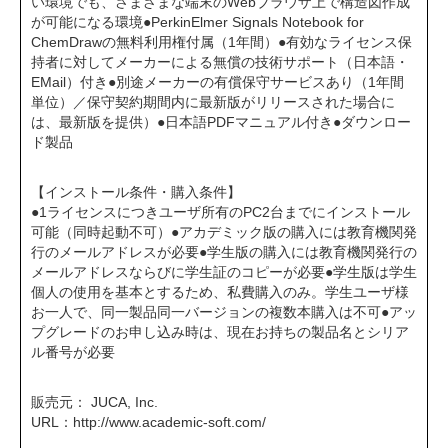
い環境でも、さまざまな端末のWebブラウザ上で構造図作成
が可能になる環境●PerkinElmer Signals Notebook for
ChemDrawの無料利用権付属（1年間）●有効なライセンス保
持者に対してメーカーによる無償の技術サポート（日本語・
EMail）付き●別途メーカーの有償保守サービスあり（1年間
単位）／保守契約期間内に最新版がリリースされた場合に
は、最新版を提供）●日本語PDFマニュアル付き●ダウンロー
ド製品
【インストール条件・購入条件】
●1ライセンスにつきユーザ所有のPC2台までにインストール
可能（同時起動不可）●アカデミック版の購入には教育機関発
行のメールアドレスが必要●学生版の購入には教育機関発行の
メールアドレスならびに学生証のコピーが必要●学生版は学生
個人の使用を基本とするため、私費購入のみ。学生ユーザ様
お一人で、同一製品同一バージョンの複数本購入は不可●アッ
プグレードのお申し込み時は、現在お持ちの製品名とシリア
ル番号が必要
販売元： JUCA, Inc.
URL：
http://www.academic-soft.com/