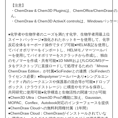
【注意】
・ChemDraw & Chem3D Pluginsは、ChemOffice/Chem
ん。
・ChemDraw & Chem3D ActiveX controlsは、Window
●化学者や生物学者のニーズを満たす化学、生物学者用最上位
スイートパッケージ●強化されたホットキーを使用して、化学
反応全体をキーボード操作でタイプ可能●HELM表記を使用し
てバイオポリマーをインポートし、HELMモノマーツールバ
ーを使用してバイオポリマーをスクラッチから作成し、独自
のモノマーを作成・共有可能●1D NMRおよびLC/GC/MSデー
タをデスクトップに直接ロードして処理するための「Mnova
ChemDraw Edition」が付属●SciFinderとの連携（SciFinderの
ライセンス必要）●Biopolymerツールバーあり●シングルエン
ティティ内のシークエンスや保護基の混合等が可能●ドロップ
ボックス（クラウドストレージ）に構造やモデルを保存し、
共同研究に使用可能●化学構造と生物活性の関連づけが可能
●Chem3D Ultra：Chem3D Proの機能に加え、Gaussian、
MOPAC、Conflex、Autobook対応のインターフェースを提供
●ChemDraw Cloudへの無料利用権付属（1年間）
●ChemDraw Cloud：ChemDrawがインストールされていな