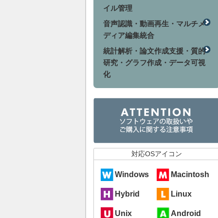
イル管理
音声認識・動画再生・マルチメ
ディア編集統合
統計解析・論文作成支援・質的
研究・グラフ作成・データ可視
化
対応OSアイコン
Windows
Macintosh
Hybrid
Linux
Unix
Android