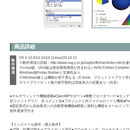
商品詳細
OS X 10.9/10.10/10.11/macOS 10.12
動
※動作環境の詳細：
http://www.nag-j.co.jp/nagfor/fb/mac/index.htm
を参
作
※Linux版、Unix版は統合開発環境が含まれないNAG Fortran Compi
環
境
Windows版Fortan Builderと互換性あり
※Windows版とは機能が若干異なる（E-book、プロットライブラリ
※ライブラリセット版の保守契約は別途加入の必要あり（任意）
●マルチウィンドウ機能搭載●OpenMPサポート●整数フローオーバー●エン
括コメントアウト、非コメント化●プロジェクト内ファイルのソート機能●Fortran77/
●固定形式から自由形式への自動変換機能●開発に便利な機能をオールインワンパッケージ
初年度保守付き
【インストール条件・購入条件】
●USB：付属USBキーでライセンス認証●フローティング：ローカルネット