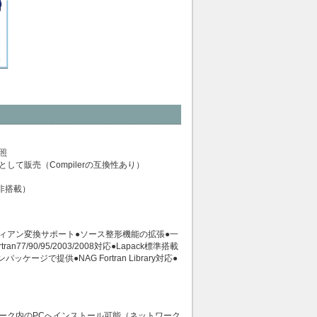
照
lerとして販売（Compilerの互換性あり）
等非搭載）
ディアン変換サポート●ソース整形機能の拡張●一
90/95/2003/2008対応●Lapack標準搭載
で提供●NAG Fortran Library対応●
ワーク内のPCへインストール可能（ネットワーク