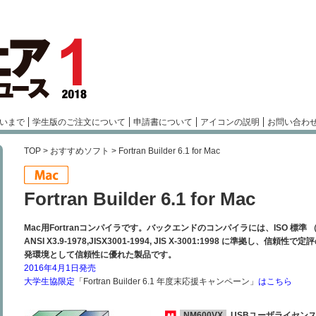
いまで
学生版のご注文について
申請書について
アイコンの説明
お問い合わ
TOP
>
おすすめソフト
> Fortran Builder 6.1 for Mac
Fortran Builder 6.1 for Mac
Mac用Fortranコンパイラです。バックエンドのコンパイラには、ISO 標準 （ISO/IEC 1
ANSI X3.9-1978,JISX3001-1994, JIS X-3001:1998 に準拠し、信頼
発環境として信頼性に優れた製品です。
2016年4月1日発売
大学生協限定
「Fortran Builder 6.1 年度末応援キャンペーン」
はこちら
NM600VX
USBユーザライセン