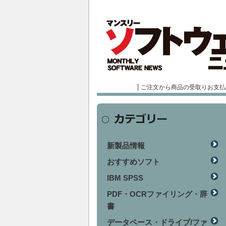
ご注文から商品の受取りお支払
新製品情報
おすすめソフト
IBM SPSS
PDF・OCRファイリング・辞
書
データベース・ドライブ/ファ