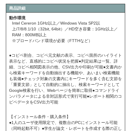
商品詳細
動作環境
Intel Cereron 1GHz以上／Windows Vista SP2以
上/7/8/8.1/10（32bit, 64bit）／HD空き容量：1GHz以上／
RAM：800MB以上
※ブロードバンド環境が必要（FTTHなど）
●コピペ割合、コピペ元文献の表示、コピペ箇所のハイライト
表示など、直感的にコピペ状況を把握●判定結果は一覧、詳
細、コピペ相関図表示の他、CSV出力や印刷が可能●文書内か
ら検索キーワードを自動抽出する機能や、あいまい検索機能
も装備●チェック対象の文書内にキーワードを多く含む文節を
「重要文節」として自動的に抽出し、検索キーワードとして
Google検索を行い、Webページを簡単に取得●コマンドライ
ンパラメータによる非対話形式で実行可能●レポート相関のコ
ピペデータをCSV出力可能
【インストール条件・購入条件】
●1人のユーザ使用限定で、複数台のPCにインストール可能
（同時起動不可）●学生が論文・レポートを作成する際の正し