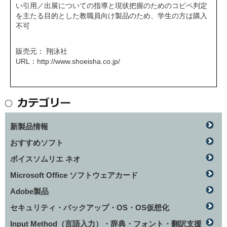
い引用／出展についての指導と現状把握のためのコピペ判定
を主たる目的とした教職員向け製品のため、学生の方は購入
不可
販売元： 翔泳社
URL：
http://www.shoeisha.co.jp/
新製品情報
おすすめソフト
ボイスソムリエ ネオ
Microsoft Office ソフトウェアカード
Adobe製品
セキュリティ・バックアップ・OS・OS仮想化
Input Method（言語入力）・辞典・フォント・翻訳支援