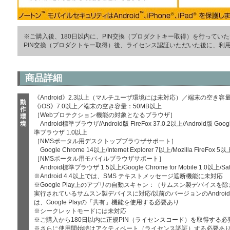
※ご購入後、180日以内に、PIN交換（プロダクトキー取得）を行ってい
PIN交換（プロダクトキー取得）後、ライセンス認証いただいた後に、利
商品詳細
《Android》2.3以上（マルチユーザ環境には未対応）／端末の空き容量
動
《iOS》7.0以上／端末の空き容量：50MB以上
作
［Webプロテクション機能の対象となるブラウザ］
環
境
Android標準ブラウザ/Android版 FireFox 37.0.2以上/Android版 Goo
準ブラウザ 1.0以上
［NMSポータル用デスクトップブラウザサポート］
Google Chrome 14以上/Internet Explorer 7以上/Mozilla FireFox 5
［NMSポータル用モバイルブラウザサポート］
Android標準ブラウザ 1.5以上/Google Chrome for Mobile 1.0以上/Saf
※Android 4.4以上では、SMS テキストメッセージ遮断機能に未対応
※Google Play上のアプリの自動スキャン：（サムスン製デバイスを除き）And
実行されているサムスン製デバイスに対応/以前のバージョンのAndroidで
は、Google Playの「共有」機能を使用する必要あり
※シークレットモードには未対応
※ご購入から180日以内に正規PIN（ライセンスコード）を取得する必
※さらに使用開始時はアクティベート（ライセンス認証）する必要あ