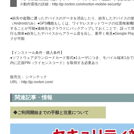
※動作環境の詳細：
http://jp.norton.com/norton-mobile-security/
●紛失や盗難に遭ったデバイスのデータを消去したり、紛失したデバイスの
（Androidのみ）●GPS機能もしくは、ワイヤレスネットワークの位置検
することが可能●連絡先をクラウドにバックアップしておくことで、誤って
行も簡単●紛失したデバイスからアラーム音を出し、素早く発見●Google P
クが可能
【インストール条件・購入条件】
●ソフトウェアダウンロードカード形式●1ユーザにつき、モバイル端末1台で利
内に正規PIN（ライセンスコード）を取得する必要あり
販売元： シマンテック
URL：
http://jp.norton.com/
関連記事・情報
◆ご利用開始までの手順と注意について