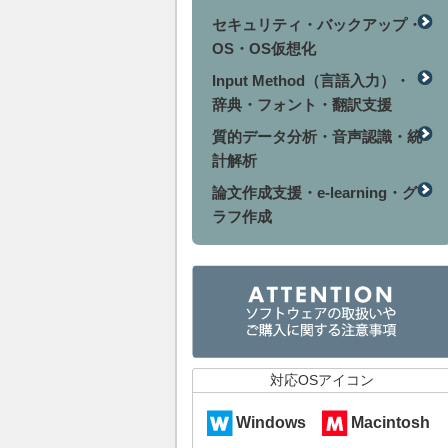
セキュリティ・バックアップ・
OS・OS仮想化
Input Method（言語入力）・
辞典・フォント・翻訳支援
質的データ分析・音声認識・統
計解析
論文作成支援・e-learning・グ
ラフ作成
対応OSアイコン
Windows
Macintosh