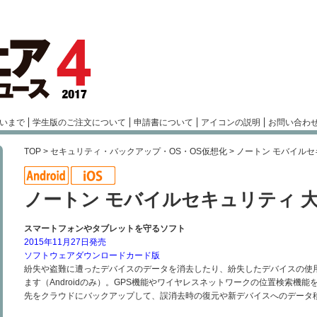
いまで
学生版のご注文について
申請書について
アイコンの説明
お問い合わ
TOP
>
セキュリティ・バックアップ・OS・OS仮想化
> ノートン モバイル
ノートン モバイルセキュリティ 
スマートフォンやタブレットを守るソフト
2015年11月27日発売
ソフトウェアダウンロードカード版
紛失や盗難に遭ったデバイスのデータを消去したり、紛失したデバイスの使
ます（Androidのみ）。GPS機能やワイヤレスネットワークの位置検索機
先をクラウドにバックアップして、誤消去時の復元や新デバイスへのデータ