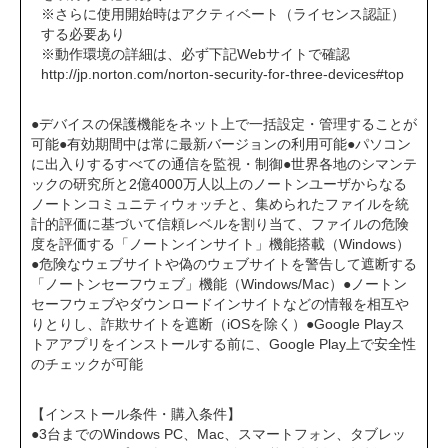
※さらに使用開始時はアクティベート（ライセンス認証）
する必要あり
※動作環境の詳細は、必ず下記Webサイトで確認
http://jp.norton.com/norton-security-for-three-devices#top
●デバイスの保護機能をネット上で一括設定・管理することが
可能●有効期間中は常に最新バージョンの利用可能●パソコン
に出入りするすべての通信を監視・制御●世界各地のシマンテ
ックの研究所と2億4000万人以上のノートンユーザからなる
ノートンコミュニティウォッチと、集められたファイルを統
計的評価に基づいて信頼レベルを割り当て、ファイルの危険
度を評価する「ノートンインサイト」機能搭載（Windows）
●危険なウェブサイトや偽のウェブサイトを警告して遮断する
「ノートンセーフウェブ」機能（Windows/Mac）●ノートン
セーフウェブやダウンロードインサイトなどの情報を相互や
りとりし、詐欺サイトを遮断（iOSを除く）●Google Playス
トアアプリをインストールする前に、Google Play上で安全性
のチェックが可能
【インストール条件・購入条件】
●3台までのWindows PC、Mac、スマートフォン、タブレッ