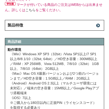
マークが付いている商品のご注文はWEBからは出来ませ
ん。詳しくは
こちら
をご覧ください。
製品特徴
商品詳細
動作環境
《Win》Windows XP SP3（32bit）/Vista SP1以上/7 SP1
以上/8/8.1/10（32bit, 64bit）／HD空き容量：300MB以上
／RAM：XP 256MB、Vista 512MB、7/8/10（32bit） 1GB
以上、7/8/10（64bit） 2GB以上
《Mac》Mac OS X最新バージョンおよび2つ前のバージョ
ンまで／HD空き容量：1.5GB以上／RAM：2GB以上
《Android》Android OS 2.3以上（マルチユーザ環境には
未対応）／端末の空き容量：15MB以上／Google Playアプ
リ搭載端末
《iOS》7以上
※ご購入から180日以内に正規PIN（ライセンスコード）
を取得する必要あり