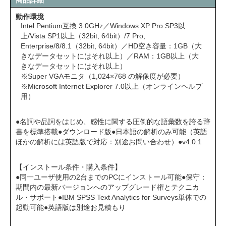
商品詳細
動作環境
Intel Pentium互換 3.0GHz／Windows XP Pro SP3以
上/Vista SP1以上（32bit, 64bit）/7 Pro,
Enterprise/8/8.1（32bit, 64bit）／HD空き容量：1GB（大
きなデータセットにはそれ以上）／RAM：1GB以上（大
きなデータセットにはそれ以上）
※Super VGAモニタ（1,024×768 の解像度が必要）
※Microsoft Internet Explorer 7.0以上（オンラインヘルプ
用）
●名詞や品詞をはじめ、感性に関する圧倒的な語彙数を誇る辞
書を標準搭載●ダウンロード版●日本語の解析のみ可能（英語
ほかの解析には英語版で対応：別途お問い合わせ）●v4.0.1
【インストール条件・購入条件】
●同一ユーザ使用の2台までのPCにインストール可能●保守：
期間内の最新バージョンへのアップグレード権とテクニカ
ル・サポート●IBM SPSS Text Analytics for Surveys単体での
起動可能●英語版は別途お見積もり