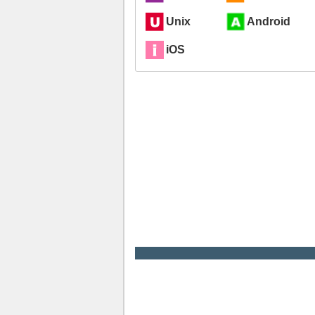
Unix
Android
iOS