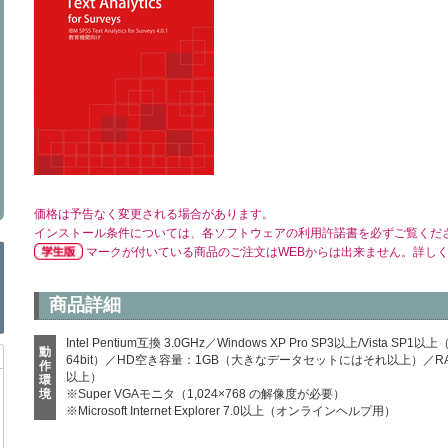
価格は予告なく変更される場合があります。
インストール条件については、各ソフトウェアの利用許諾書を必ずご覧くだ
マークが付いている商品のご注文はWEBからは出来ません。詳し
商品詳細
Intel Pentium互換 3.0GHz／Windows XP Pro SP3以上/Vista SP1以上（32bit
動
64bit）／HD空き容量：1GB（大きなデータセットにはそれ以上）／
作
以上）
環
境
※Super VGAモニタ（1,024×768 の解像度が必要）
※Microsoft Internet Explorer 7.0以上（オンラインヘルプ用）