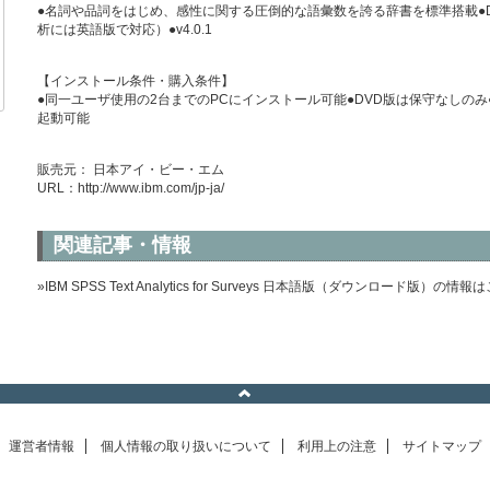
●名詞や品詞をはじめ、感性に関する圧倒的な語彙数を誇る辞書を標準搭載●
析には英語版で対応）●v4.0.1
【インストール条件・購入条件】
●同一ユーザ使用の2台までのPCにインストール可能●DVD版は保守なしのみ●IBM SPSS T
起動可能
販売元： 日本アイ・ビー・エム
URL：
http://www.ibm.com/jp-ja/
関連記事・情報
»IBM SPSS Text Analytics for Surveys 日本語版（ダウンロード版）の情
運営者情報
個人情報の取り扱いについて
利用上の注意
サイトマップ