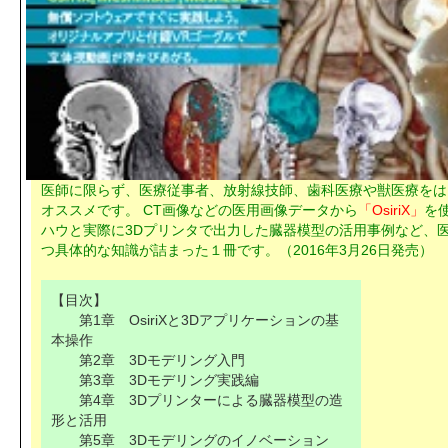
医師に限らず、医療従事者、放射線技師、歯科医療や獣医療をは
オススメです。 CT画像などの医用画像データから
「OsiriX」
を
ハウと実際に3Dプリンタで出力した臓器模型の活用事例など、
つ具体的な知識が詰まった１冊です。（2016年3月26日発売）
【目次】
第1章 OsiriXと3Dアプリケーションの基
本操作
第2章 3Dモデリング入門
第3章 3Dモデリング実践編
第4章 3Dプリンターによる臓器模型の造
形と活用
第5章 3Dモデリングのイノベーション