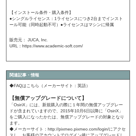
【インストール条件・購入条件】
●シングルライセンス：1ライセンスにつき2台までインスト
ール可能（同時起動不可）●ライセンスはマシンに帰属
販売元： JUCA, Inc.
URL：
https://www.academic-soft.com/
関連記事・情報
◆FAQはこちら（メーカーサイト：英語）
【無償アップグレードについて】
「OsiriX」には、新規購入の際に１年間の無償アップグレー
ドが含まれていますので、2015年10月6日以降に「OsiriX」
をご購入になったかたは、無償アップグレードの対象となり
ます。
◆
メーカーサイト：http://pixmeo.pixmeo.com/login/
にアクセ
スし、お客様のアカウントでログイン後にアップグレードし