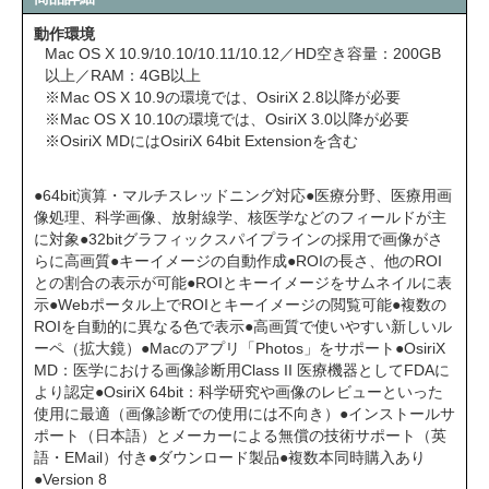
動作環境
Mac OS X 10.9/10.10/10.11/10.12／HD空き容量：200GB
以上／RAM：4GB以上
※Mac OS X 10.9の環境では、OsiriX 2.8以降が必要
※Mac OS X 10.10の環境では、OsiriX 3.0以降が必要
※OsiriX MDにはOsiriX 64bit Extensionを含む
●64bit演算・マルチスレッドニング対応●医療分野、医療用画
像処理、科学画像、放射線学、核医学などのフィールドが主
に対象●32bitグラフィックスパイプラインの採用で画像がさ
らに高画質●キーイメージの自動作成●ROIの長さ、他のROI
との割合の表示が可能●ROIとキーイメージをサムネイルに表
示●Webポータル上でROIとキーイメージの閲覧可能●複数の
ROIを自動的に異なる色で表示●高画質で使いやすい新しいル
ーペ（拡大鏡）●Macのアプリ「Photos」をサポート●OsiriX
MD：医学における画像診断用Class II 医療機器としてFDAに
より認定●OsiriX 64bit：科学研究や画像のレビューといった
使用に最適（画像診断での使用には不向き）●インストールサ
ポート（日本語）とメーカーによる無償の技術サポート（英
語・EMail）付き●ダウンロード製品●複数本同時購入あり
●Version 8