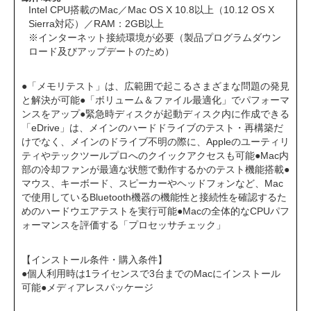
Intel CPU搭載のMac／Mac OS X 10.8以上（10.12 OS X
Sierra対応）／RAM：2GB以上
※インターネット接続環境が必要（製品プログラムダウン
ロード及びアップデートのため）
●「メモリテスト」は、広範囲で起こるさまざまな問題の発見
と解決が可能●「ボリューム＆ファイル最適化」でパフォーマ
ンスをアップ●緊急時ディスクが起動ディスク内に作成できる
「eDrive」は、メインのハードドライブのテスト・再構築だ
けでなく、メインのドライブ不明の際に、Appleのユーティリ
ティやテックツールプロへのクイックアクセスも可能●Mac内
部の冷却ファンが最適な状態で動作するかのテスト機能搭載●
マウス、キーボード、スピーカーやヘッドフォンなど、Mac
で使用しているBluetooth機器の機能性と接続性を確認するた
めのハードウエアテストを実行可能●Macの全体的なCPUパフ
ォーマンスを評価する「プロセッサチェック」
【インストール条件・購入条件】
●個人利用時は1ライセンスで3台までのMacにインストール
可能●メディアレスパッケージ