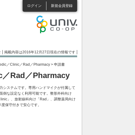
ログイン
新規会員登録
せ
掲載内容は2016年12月27日現在の情報です
paedic／Clinic／Rad／Pharmacy
> 申請書
nic／Rad／Pharmacy
力システムです。専用ハンドマイクが付属して
面倒な設定なく利用可能です。整形外科向け
「Clinic」、放射線科向け「Rad」、調整薬局向け
初年度保守付きで安心です。