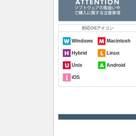
対応OSアイコン
Windows
Macintosh
Hybrid
Linux
Unix
Android
iOS