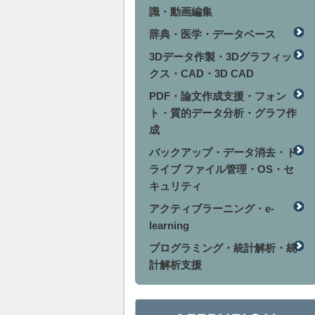
識・動画編集
辞典・医学・データベース
3Dデータ作製・3Dグラフィッ
クス・CAD・3D CAD
PDF・論文作成支援・フォン
ト・質的データ分析・グラフ作
成
バックアップ・データ消去・ド
ライブ ファイル管理・OS・セ
キュリティ
アクティブラーニング・e-
learning
プログラミング・統計解析・統
計解析支援