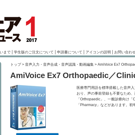
いまで
学生版のご注文について
申請書について
アイコンの説明
お問い合わ
トップ
>
音声入力・音声合成・音声認識・動画編集
>
AmiVoice Ex7 Ortho
AmiVoice Ex7 Orthopaedic／Cli
医療専門用語を標準搭載した音声入
おり、声の事前登録も不要なため、
「Orthopaedic」、一般診療向け
「Pharmacy」などがあります。