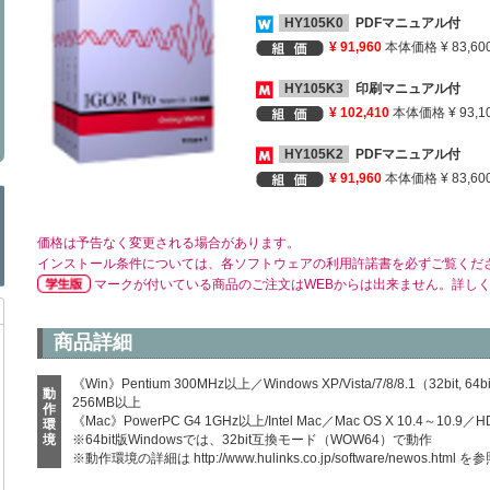
HY105K0
PDFマニュアル付
¥ 91,960
本体価格 ¥ 83,60
HY105K3
印刷マニュアル付
¥ 102,410
本体価格 ¥ 93,1
HY105K2
PDFマニュアル付
¥ 91,960
本体価格 ¥ 83,60
価格は予告なく変更される場合があります。
インストール条件については、各ソフトウェアの利用許諾書を必ずご覧くだ
マークが付いている商品のご注文はWEBからは出来ません。詳し
商品詳細
《Win》Pentium 300MHz以上／Windows XP/Vista/7/8/8.1（32b
動
256MB以上
作
《Mac》PowerPC G4 1GHz以上/Intel Mac／Mac OS X 10.4～
環
境
※64bit版Windowsでは、32bit互換モード（WOW64）で動作
※動作環境の詳細は
http://www.hulinks.co.jp/software/newos.html
を参