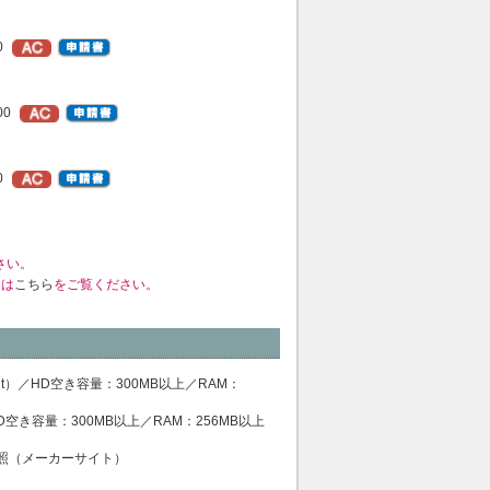
0
00
0
さい。
くは
こちら
をご覧ください。
it, 64bit）／HD空き容量：300MB以上／RAM：
10.9／HD空き容量：300MB以上／RAM：256MB以上
照（メーカーサイト）