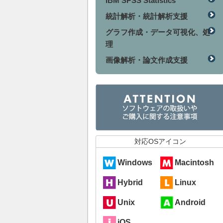
IBM SPSS Statistics
統計解析・統計解析支援
グラフ作成・データ可視化、処
理
画像解析・論文作成支援
対応OSアイコン
Windows
Macintosh
Hybrid
Linux
Unix
Android
iOS