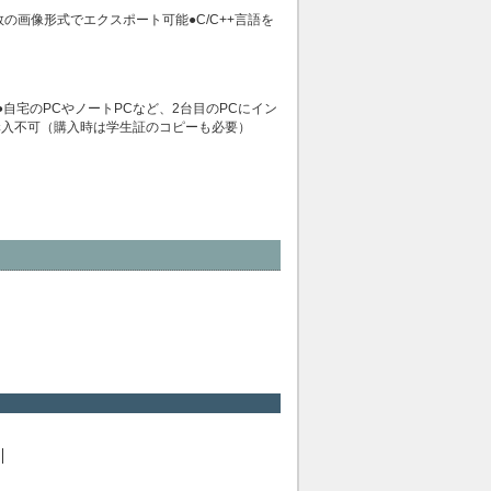
多数の画像形式でエクスポート可能●C/C++言語を
自宅のPCやノートPCなど、2台目のPCにイン
購入不可（購入時は学生証のコピーも必要）