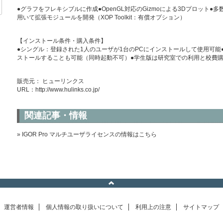
●グラフをフレキシブルに作成●OpenGL対応のGizmoによる3Dプロット●
用いて拡張モジュールを開発（XOP Toolkit：有償オプション）
【インストール条件・購入条件】
●シングル：登録された1人のユーザが1台のPCにインストールして使用可能●
ストールすることも可能（同時起動不可）●学生版は研究室での利用と校費
販売元： ヒューリンクス
URL：
http://www.hulinks.co.jp/
関連記事・情報
» IGOR Pro マルチユーザライセンスの情報はこちら
運営者情報
個人情報の取り扱いについて
利用上の注意
サイトマップ