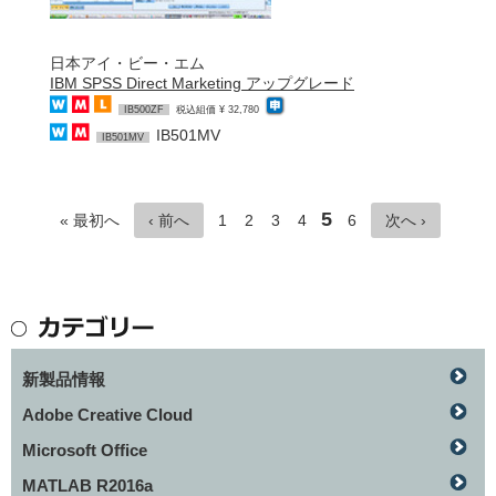
日本アイ・ビー・エム
IBM SPSS Direct Marketing アップグレード
IB500ZF
税込組価 ¥ 32,780
IB501MV
IB501MV
5
« 最初へ
‹ 前へ
1
2
3
4
6
次へ ›
新製品情報
Adobe Creative Cloud
Microsoft Office
MATLAB R2016a