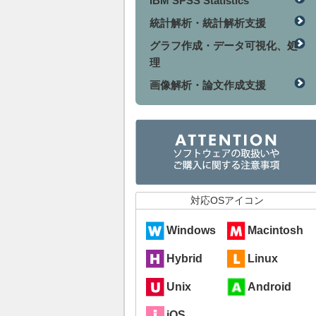
IBM SPSS Statistics
統計解析・統計解析支援
グラフ作成・データ可視化、処
理
画像解析・論文作成支援
対応OSアイコン
Windows
Macintosh
Hybrid
Linux
Unix
Android
iOS