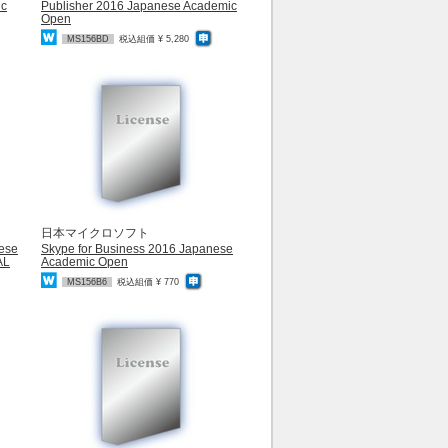
ic
Publisher 2016 Japanese Academic
Open
MS156BD
税込組価 ¥ 5,280
日本マイクロソフト
nese
Skype for Business 2016 Japanese
AL
Academic Open
MS156B6
税込組価 ¥ 770