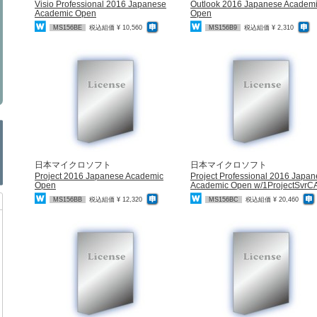
Visio Professional 2016 Japanese
Outlook 2016 Japanese Academ
Academic Open
Open
MS156BE
税込組価 ¥ 10,560
MS156B9
税込組価 ¥ 2,310
日本マイクロソフト
日本マイクロソフト
Project 2016 Japanese Academic
Project Professional 2016 Japa
Open
Academic Open w/1ProjectSvrC
MS156BB
税込組価 ¥ 12,320
MS156BC
税込組価 ¥ 20,460