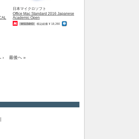
日本マイクロソフト
Office Mac Standard 2016 Japanese
 CAL
Academic Open
MS154H3
税込組価 ¥ 18,260
 ›
最後へ »