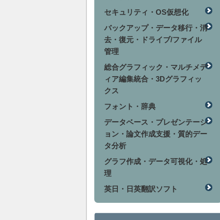
セキュリティ・OS仮想化
バックアップ・データ移行・消
去・復元・ドライブ/ファイル
管理
総合グラフィック・マルチメデ
ィア編集統合・3Dグラフィッ
クス
フォント・辞典
データベース・プレゼンテーシ
ョン・論文作成支援・質的デー
タ分析
グラフ作成・データ可視化・処
理
英日・日英翻訳ソフト