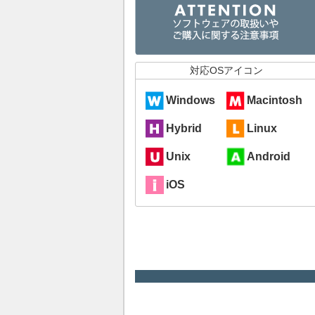
対応OSアイコン
Windows
Macintosh
Hybrid
Linux
Unix
Android
iOS