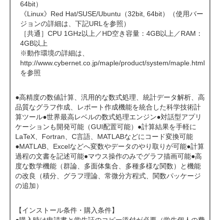
64bit）
《Linux》Red Hat/SUSE/Ubuntu（32bit, 64bit）（使用バー
ジョンの詳細は、下記URLを参照）
［共通］CPU 1GHz以上／HD空き容量：4GB以上／RAM：
4GB以上
※動作環境の詳細は、
http://www.cybernet.co.jp/maple/product/system/maple.html
を参照
●高精度の数値計算、汎用的な数式処理、統計データ解析、高
品質なグラフ作成、レポート作成機能を統合した科学技術計
算ツール●世界最高レベルの数式処理エンジン●対話型アプリ
ケーションも開発可能（GUI配置可能）●計算結果を手軽に
LaTeX、Fortran、C言語、MATLABなどにコード変換可能
●MATLAB、Excelなどへ変数やデータのやり取りが可能●計算
過程の文書を記述可能●マウス操作のみでグラフ描画可能●高
度な数学機能（群論、多面体集合、多種多様な関数）と機能
の改良（積分、グラフ理論、常微分方程式、関数パッケージ
の追加）
【インストール条件・購入条件】