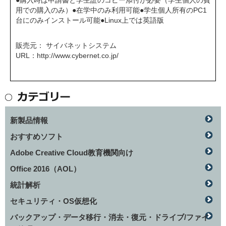
●購入時は申請書と学生証のコピー添付が必要（学生個人の費
用での購入のみ）●在学中のみ利用可能●学生個人所有のPC1
台にのみインストール可能●Linux上では英語版
販売元： サイバネットシステム
URL：
http://www.cybernet.co.jp/
新製品情報
おすすめソフト
Adobe Creative Cloud教育機関向け
Office 2016（AOL）
統計解析
セキュリティ・OS仮想化
バックアップ・データ移行・消去・復元・ドライブ/ファイ