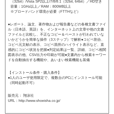
（32bit）/Vista SP2以上/7/8/8.1（32bit, 64bit）／HD空き
容量：1GHz以上／RAM：800MB以上
※ブロードバンド環境が必要（FTTHなど）
●レポート、論文、著作物および報告書などの各種文書ファイ
ル（日本語、英語）を、インターネット上の文章や他の文書
ファイルと比較し、不正なコピー＆ペーストが行われていな
いかどうかを簡単な操作（3ステップ）で解析●コピペ割合、
コピペ元文献の表示、コピペ箇所のハイライト表示など、直
感的にコピペ状況を把握●判定結果は一覧、詳細、コピペ相関
図表示の他、CSV出力や印刷が可能●文書内から検索キーワー
ドを自動抽出する機能や、あいまい検索機能も装備
【インストール条件・購入条件】
●1人のユーザ使用限定で、複数台のPCにインストール可能
（同時起動不可）
販売元： 翔泳社
URL：
http://www.shoeisha.co.jp/