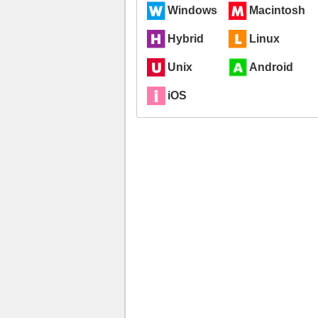
Windows
Macintosh
Hybrid
Linux
Unix
Android
iOS