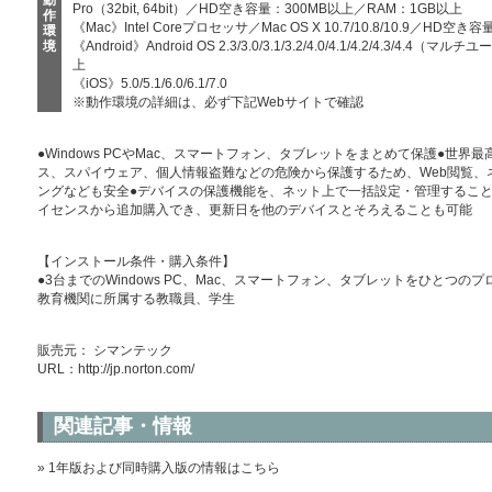
動
Pro（32bit, 64bit）／HD空き容量：300MB以上／RAM：1GB以上
作
《Mac》Intel Coreプロセッサ／Mac OS X 10.7/10.8/10.9／HD
環
境
《Android》Android OS 2.3/3.0/3.1/3.2/4.0/4.1/4.2/4.
上
《iOS》5.0/5.1/6.0/6.1/7.0
※動作環境の詳細は、必ず下記Webサイトで確認
●Windows PCやMac、スマートフォン、タブレットをまとめて保護●世
ス、スパイウェア、個人情報盗難などの危険から保護するため、Web閲覧、
ングなども安全●デバイスの保護機能を、ネット上で一括設定・管理すること
イセンスから追加購入でき、更新日を他のデバイスとそろえることも可能
【インストール条件・購入条件】
●3台までのWindows PC、Mac、スマートフォン、タブレットをひとつ
教育機関に所属する教職員、学生
販売元： シマンテック
URL：
http://jp.norton.com/
関連記事・情報
» 1年版および同時購入版の情報はこちら