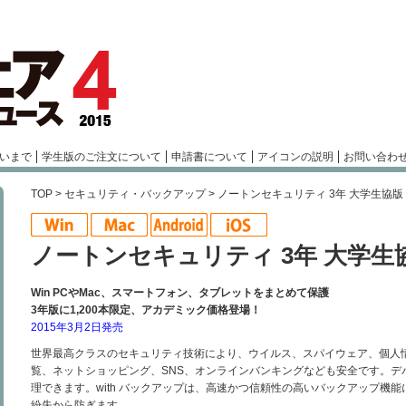
いまで
学生版のご注文について
申請書について
アイコンの説明
お問い合わ
TOP
>
セキュリティ・バックアップ
> ノートンセキュリティ 3年 大学生協版
ノートンセキュリティ 3年 大学生
Win PCやMac、スマートフォン、タブレットをまとめて保護
3年版に1,200本限定、アカデミック価格登場！
2015年3月2日発売
世界最高クラスのセキュリティ技術により、ウイルス、スパイウェア、個人情
覧、ネットショッピング、SNS、オンラインバンキングなども安全です。デ
理できます。with バックアップは、高速かつ信頼性の高いバックアップ機
紛失から防ぎます。