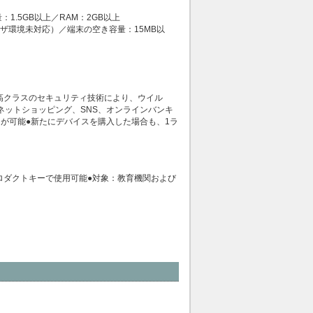
空き容量：1.5GB以上／RAM：2GB以上
3/4.4（マルチユーザ環境未対応）／端末の空き容量：15MB以
界最高クラスのセキュリティ技術により、ウイル
ネットショッピング、SNS、オンラインバンキ
が可能●新たにデバイスを購入した場合も、1ラ
のプロダクトキーで使用可能●対象：教育機関および