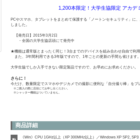
1,200本限定！大学生協限定 アカ
PCやスマホ、タブレットをまとめて保護する「ノートンセキュリティ」に、
しました。
【発売日】2015年3月2日
・全国の大学生協店頭にて発売中
★機能は通常版とまったく同じ！3台までのデバイスを組み合わせ自由で利
また、3年間利用できる3年版ですので、1年ごとの更新の手間も省けます
大学生協でしか入手できない限定製品ですので、お早めにお求めください。
さらに！
今だけ、数量限定でスマホやデジカメでの撮影に便利な「自分撮り棒」をプ
※ご購入の際に店頭にてお申し出ください。
※シャッター機能はついていません。
商品詳細
《Win》CPU 1GHz以上（XP 300MHz以上）／Windows XP SP2, SP3（32bit