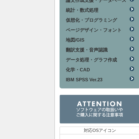
論文作成支援・データベース
統計・数式処理
仮想化・プログラミング
ページデザイン・フォント
地図/GIS
翻訳支援・音声認識
データ処理・グラフ作成
化学・CAD
IBM SPSS Ver.23
対応OSアイコン