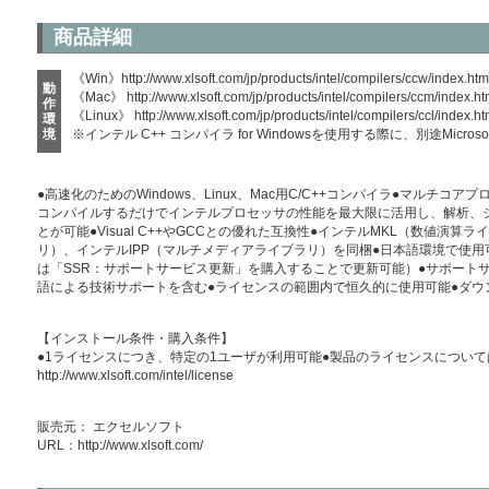
商品詳細
《Win》
http://www.xlsoft.com/jp/products/intel/compilers/ccw/index.htm
動
《Mac》
http://www.xlsoft.com/jp/products/intel/compilers/ccm/index.ht
作
《Linux》
http://www.xlsoft.com/jp/products/intel/compilers/ccl/index.ht
環
境
※インテル C++ コンパイラ for Windowsを使用する際に、別途Microsoft 
●高速化のためのWindows、Linux、Mac用C/C++コンパイラ●マルチ
コンパイルするだけでインテルプロセッサの性能を最大限に活用し、解析、
とが可能●Visual C++やGCCとの優れた互換性●インテルMKL（数値演
リ）、インテルIPP（マルチメディアライブラリ）を同梱●日本語環境で使用
は「SSR：サポートサービス更新」を購入することで更新可能）●サポート
語による技術サポートを含む●ライセンスの範囲内で恒久的に使用可能●ダウ
【インストール条件・購入条件】
●1ライセンスにつき、特定の1ユーザが利用可能●製品のライセンスについて
http://www.xlsoft.com/intel/license
販売元： エクセルソフト
URL：
http://www.xlsoft.com/