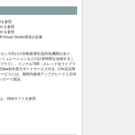
l
を参照
ml
を参照
ml
を参照
Visual Studio環境が必要
コアプロセッサ向けの自動最適化/並列化機能があり、
シミュレーションなどの計算時間を短縮するこ
算ライブラリ）、インテルTBB（スレッド化ライブラ
可能●初年度サポートサービス付き（2年目以降
サービスには、期間内無償アップグレードと日本
ンロード製品
は、Webサイトを参照