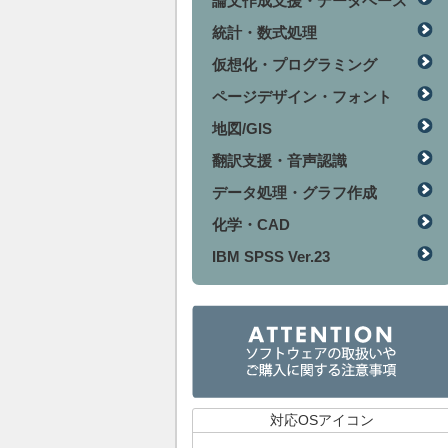
論文作成支援・データベース
統計・数式処理
仮想化・プログラミング
ページデザイン・フォント
地図/GIS
翻訳支援・音声認識
データ処理・グラフ作成
化学・CAD
IBM SPSS Ver.23
対応OSアイコン