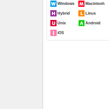
Windows
Macintosh
Hybrid
Linux
Unix
Android
iOS