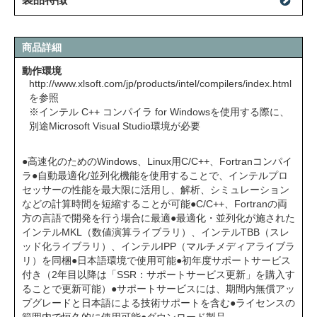
商品詳細
動作環境
http://www.xlsoft.com/jp/products/intel/compilers/index.html
を参照
※インテル C++ コンパイラ for Windowsを使用する際に、
別途Microsoft Visual Studio環境が必要
●高速化のためのWindows、Linux用C/C++、Fortranコンパイ
ラ●自動最適化/並列化機能を使用することで、インテルプロ
セッサーの性能を最大限に活用し、解析、シミュレーション
などの計算時間を短縮することが可能●C/C++、Fortranの両
方の言語で開発を行う場合に最適●最適化・並列化が施された
インテルMKL（数値演算ライブラリ）、インテルTBB（スレ
ッド化ライブラリ）、インテルIPP（マルチメディアライブラ
リ）を同梱●日本語環境で使用可能●初年度サポートサービス
付き（2年目以降は「SSR：サポートサービス更新」を購入す
ることで更新可能）●サポートサービスには、期間内無償アッ
プグレードと日本語による技術サポートを含む●ライセンスの