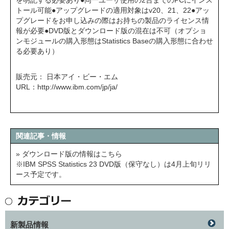
を明記する必要あり●同一ユーザ使用の2台までのPCにインス
トール可能●アップグレードの適用対象はv20、21、22●アッ
プグレードをお申し込みの際はお持ちの製品のライセンス情
報が必要●DVD版とダウンロード版の混在は不可（オプショ
ンモジュールの購入形態はStatistics Baseの購入形態に合わせ
る必要あり）
販売元： 日本アイ・ビー・エム
URL：
http://www.ibm.com/jp/ja/
関連記事・情報
» ダウンロード版の情報はこちら
※IBM SPSS Statistics 23 DVD版（保守なし）は4月上旬リリ
ース予定です。
新製品情報