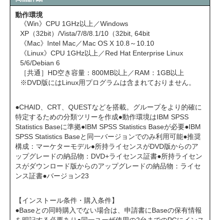
動作環境
《Win》CPU 1GHz以上／Windows
XP（32bit）/Vista/7/8/8.1/10（32bit, 64bit
《Mac》Intel Mac／Mac OS X 10.8～10.10
《Linux》CPU 1GHz以上／Red Hat Enterprise Linux
5/6/Debian 6
［共通］HD空き容量：800MB以上／RAM：1GB以上
※DVD版にはLinux用プログラムは含まれておりません。
●CHAID、CRT、QUESTなどを搭載。グループをより的確に
特定するための分類ツリーを作成●動作環境はIBM SPSS
Statistics Baseに準拠●IBM SPSS Statistics Baseが必要●IBM
SPSS Statistics Baseと同一バージョンでのみ利用可能●推奨
構成：マーケターモデル●所持ライセンスがDVD版からのア
ップグレードの納品物：DVD+ライセンス証書●所持ライセン
スがダウンロード版からのアップグレードの納品物：ライセ
ンス証書●バージョン23
【インストール条件・購入条件】
●Baseとの同時購入でない場合は、申請書にBaseの保有情報