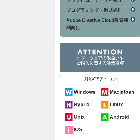
グラフ作成・データ可視化
プログラミング・数式処理
Adobe Creative Cloud教育機
関向け
対応OSアイコン
Windows
Macintosh
Hybrid
Linux
Unix
Android
iOS