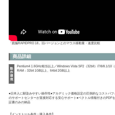
「図脳RAPIDPRO 18」旧バージョンとのマウス移動量・速度比較
商品詳細
Pentium4 1.6GHz相当以上／Windows Vista SP2（32bit）/7/8/8.1
動
RAM：32bit 1GB以上、64bit 2GB以上
作
環
境
●日本人に馴染みやすい操作性●アカデミック価格設定の圧倒的なコストパフ
のサポートセンターが直接対応する安心サポート●ベクトル情報付きのPDFを
証書のみの納品
【インストール条件・購入条件】