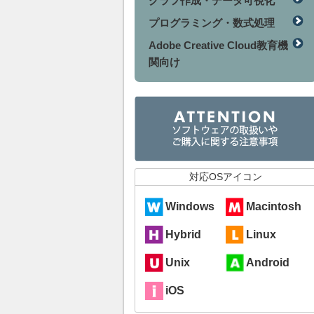
グラフ作成・データ可視化
プログラミング・数式処理
Adobe Creative Cloud教育機
関向け
対応OSアイコン
Windows
Macintosh
Hybrid
Linux
Unix
Android
iOS