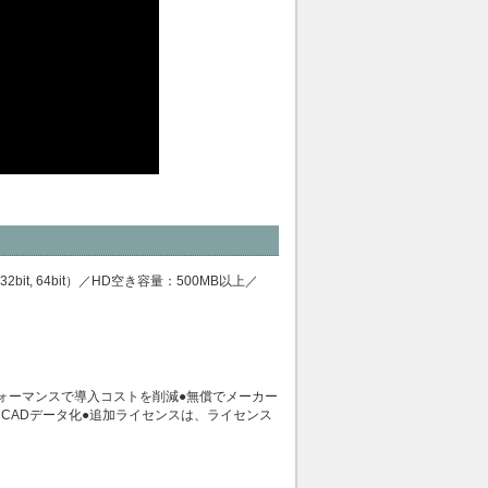
/10（32bit, 64bit）／HD空き容量：500MB以上／
ォーマンスで導入コストを削減●無償でメーカー
CADデータ化●追加ライセンスは、ライセンス